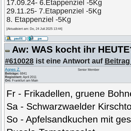
17.09.24- 6.Etappenziel -5Kg
29.11.25- 7.Etappenziel -5Kg
8. Etappenziel -5Kg
[Aktualisiert am: Do, 24 Juli 2025 13:44]
Aw: WAS kocht ihr HEUT
#610028
ist eine Antwort auf
Beitrag
Agnes Z.
Senior Member
Beiträge:
6841
Registriert:
April 2011
Ort:
Frankfurt am Main
Fr - Frikadellen, gruene Boh
Sa - Schwarzwaelder Kirschto
So - Apfelsandkuchen mit ge