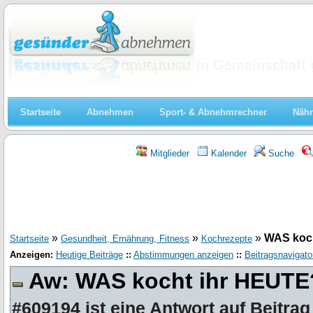
Abnehmen
In Gemeinschaft 
Startseite
Abnehmen
Sport- & Abnehmrechner
Nähr
Mitglieder
Kalender
Suche
»
»
»
WAS koc
Startseite
Gesundheit, Ernährung, Fitness
Kochrezepte
Anzeigen:
Heutige Beiträge
::
Abstimmungen anzeigen
::
Beitragsnavigato
Aw: WAS kocht ihr HEUT
#609194
ist eine Antwort auf
Beitrag