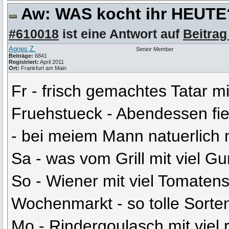
Aw: WAS kocht ihr HEUT
#610018
ist eine Antwort auf
Beitrag
Agnes Z.
Senior Member
Beiträge:
6841
Registriert:
April 2011
Ort:
Frankfurt am Main
Fr - frisch gemachtes Tatar m
Fruehstueck - Abendessen fie
- bei meiem Mann natuerlich n
Sa - was vom Grill mit viel Gu
So - Wiener mit viel Tomaten
Wochenmarkt - so tolle Sorte
Mo - Rindergoulasch mit viel 