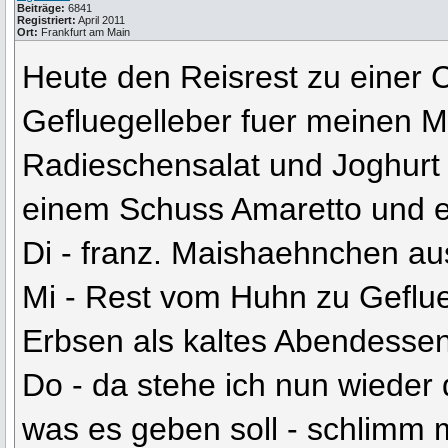
Beiträge:
6841
Registriert:
April 2011
Ort:
Frankfurt am Main
Heute den Reisrest zu einer 
Gefluegelleber fuer meinen M
Radieschensalat und Joghurt 
einem Schuss Amaretto und ec
Di - franz. Maishaehnchen a
Mi - Rest vom Huhn zu Geflue
Erbsen als kaltes Abendesse
Do - da stehe ich nun wieder 
was es geben soll - schlimm