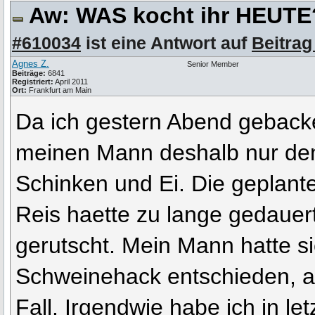
Aw: WAS kocht ihr HEUT
#610034
ist eine Antwort auf
Beitrag
Agnes Z.
Senior Member
Beiträge:
6841
Registriert:
April 2011
Ort:
Frankfurt am Main
Da ich gestern Abend geback
meinen Mann deshalb nur den
Schinken und Ei. Die geplant
Reis haette zu lange gedauert
gerutscht. Mein Mann hatte si
Schweinehack entschieden, a
Fall. Irgendwie habe ich in let