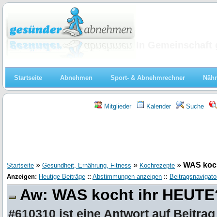
Abnehmen
In Gemeinschaft 
Startseite
Abnehmen
Sport- & Abnehmrechner
Nähr
Mitglieder
Kalender
Suche
»
»
»
WAS koc
Startseite
Gesundheit, Ernährung, Fitness
Kochrezepte
Anzeigen:
Heutige Beiträge
::
Abstimmungen anzeigen
::
Beitragsnavigato
Aw: WAS kocht ihr HEUT
#610310
ist eine Antwort auf
Beitrag