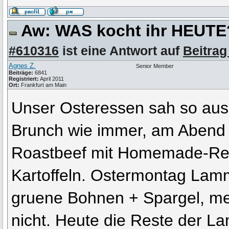
Aw: WAS kocht ihr HEUT
#610316
ist eine Antwort auf
Beitrag
Agnes Z.
Senior Member
Beiträge:
6841
Registriert:
April 2011
Ort:
Frankfurt am Main
Unser Osteressen sah so aus
Brunch wie immer, am Abend 
Roastbeef mit Homemade-Rem
Kartoffeln. Ostermontag Lam
gruene Bohnen + Spargel, me
nicht. Heute die Reste der L