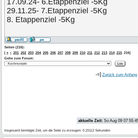
17.09.24- 6.Etappenziel -5Kg
29.11.25- 7.Etappenziel -5Kg
8. Etappenziel -5Kg
Seiten (216):
[
«
‹
201
202
203
204
205
206
207
208
209
210
211
212
213
214
215
216]
Gehe zum Forum:
-=]
Zurück zum Anfang
aktuelle Zeit:
So Aug 09 07:55:4
Insgesamt benötigte Zeit, um die Seite zu erzeugen: 0.15112 Sekunden