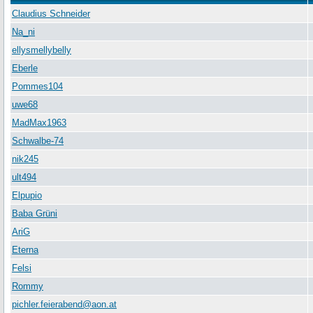
Claudius Schneider
Na_ni
ellysmellybelly
Eberle
Pommes104
uwe68
MadMax1963
Schwalbe-74
nik245
ult494
Elpupio
Baba Grüni
AriG
Eterna
Felsi
Rommy
pichler.feierabend@aon.at