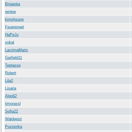
Brigantia
wintpe
kimohsung
Feuerengel
HaPeJu
vokal
LacrimaMaris
Garfield11
Teetasse
Robert
Lila2
Lisaria
Algo62
timorassl
Sofia22
Waldgeist
Poziomka