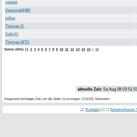
yediwit
VanessaHH85
toffee
Thomas D.
Sally01
Thomas-MTK
Seiten (641): [1
2
3
4
5
6
7
8
9
10
11
12
13
14
15
›
»
]
aktuelle Zeit:
Sa Aug 08 03:51:5
Insgesamt benötigte Zeit, um die Seite zu erzeugen: 0.02291 Sekunden
.::
::
Kontakt
Abnehmforum S