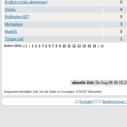
Endlich richtig abnehmen!
0
Vimita
4
BullHurley1977
0
Michaniker
3
Mark91
0
Tristan.mrk
1
Seiten (641): [
«
‹
1
2
3
4
5
6
7
8
9
10
11
12
13
14
15
16
›
»
]
aktuelle Zeit:
Do Aug 06 06:15:2
Insgesamt benötigte Zeit, um die Seite zu erzeugen: 0.02252 Sekunden
.::
::
Kontakt
Abnehmforum S