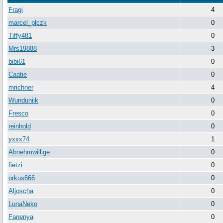
Fragi
4
marcel_plczk
0
Tiffy481
0
Mrs19888
3
bibi61
0
Caatie
0
mrichner
4
Wunduniik
0
Fresco
0
reinhold
0
yxxx74
1
Abnehmwillige
0
fietzi
0
orkus666
0
Aljoscha
0
LunaNeko
0
Fanenya
0