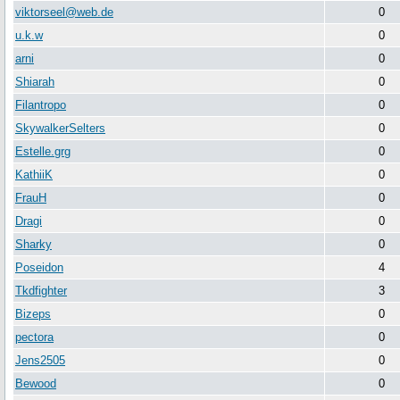
viktorseel@web.de
0
u.k.w
0
arni
0
Shiarah
0
Filantropo
0
SkywalkerSelters
0
Estelle.grg
0
KathiiK
0
FrauH
0
Dragi
0
Sharky
0
Poseidon
4
Tkdfighter
3
Bizeps
0
pectora
0
Jens2505
0
Bewood
0