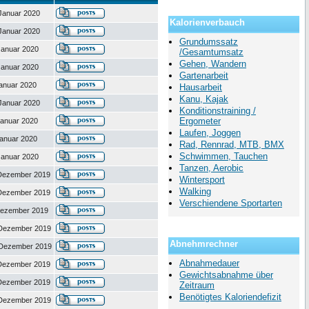
Januar 2020
Kalorienverbauch
Januar 2020
Grundumssatz
Januar 2020
/Gesamtumsatz
Gehen, Wandern
Januar 2020
Gartenarbeit
Januar 2020
Hausarbeit
Kanu, Kajak
Januar 2020
Konditionstraining /
Ergometer
Januar 2020
Laufen, Joggen
Januar 2020
Rad, Rennrad, MTB, BMX
Schwimmen, Tauchen
Januar 2020
Tanzen, Aerobic
 Dezember 2019
Wintersport
Walking
 Dezember 2019
Verschiendene Sportarten
Dezember 2019
 Dezember 2019
Abnehmrechner
 Dezember 2019
Abnahmedauer
 Dezember 2019
Gewichtsabnahme über
 Dezember 2019
Zeitraum
Benötigtes Kaloriendefizit
 Dezember 2019