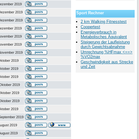
Dezember 2019
 Dezember 2019
Sport Rechner
 Dezember 2019
2 km Walking Fitnesstest
Coopertest
Dezember 2019
Energieverbrauch in
November 2019
Metabolisches Äquivalent
Steigerung der Laufleistung
November 2019
durch Gewichtsabnahme
Umrechnung %HFmax <==>
 November 2019
%VO2max
Oktober 2019
Geschwindigkeit aus Strecke
und Zeit
Oktober 2019
Oktober 2019
Oktober 2019
Oktober 2019
Oktober 2019
Oktober 2019
September 2019
August 2019
August 2019