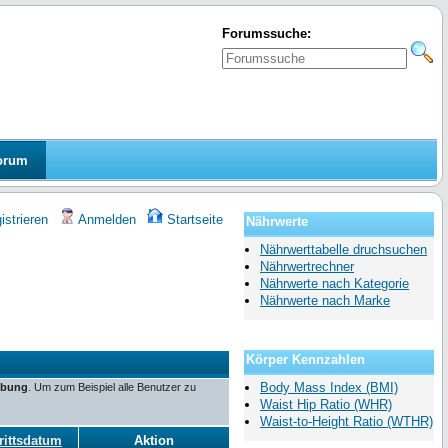
Forumssuche:
orum
strieren
Anmelden
Startseite
Nährwerte
Nährwerttabelle druchsuchen
Nährwertrechner
Nährwerte nach Kategorie
Nährwerte nach Marke
Körper Kennzahlen
Body Mass Index (BMI)
ibung
. Um zum Beispiel alle Benutzer zu
Waist Hip Ratio (WHR)
Waist-to-Height Ratio (WTHR)
rittsdatum
Aktion