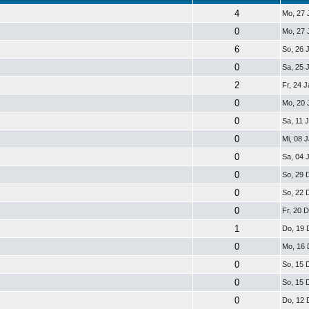
4
Mo, 27 
0
Mo, 27 
6
So, 26 
0
Sa, 25 
2
Fr, 24 
0
Mo, 20 
0
Sa, 11 
0
Mi, 08 
0
Sa, 04 
0
So, 29
0
So, 22
0
Fr, 20 
1
Do, 19
0
Mo, 16
0
So, 15
0
So, 15
0
Do, 12