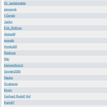
IG: perlalondole
jamesmk
I-Gendo
Janko
Erik_Rolfson
Alpha49
pseudo
Annika50
Redmug
Riki
kleinerpfirsich
Spyder2000
Hauke
Scubasigi
Kirsty
Gerhard Rudolf Huf
Karin67