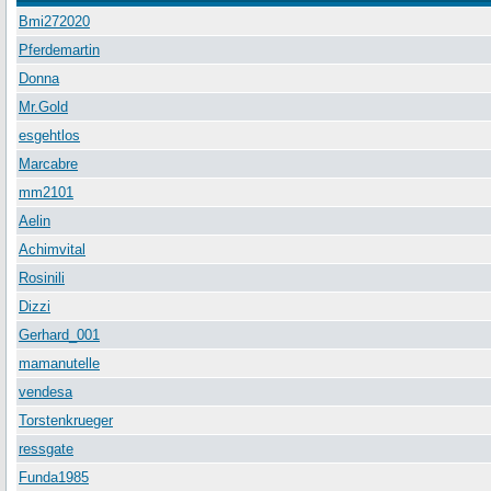
Bmi272020
Pferdemartin
Donna
Mr.Gold
esgehtlos
Marcabre
mm2101
Aelin
Achimvital
Rosinili
Dizzi
Gerhard_001
mamanutelle
vendesa
Torstenkrueger
ressgate
Funda1985