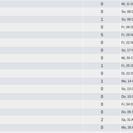
0
Mi, 11 
0
So, 08
1
So, 08
0
Fr, 06 
5
Fr, 29 
0
Fr, 22 
0
So, 17
0
Mi, 30 
1
Fr, 25 
0
Di, 22 
1
Mo, 14 
0
So, 13 
0
Do, 10 
0
Fr, 04 
0
Do, 05 
2
Sa, 31 
0
Mo, 26 