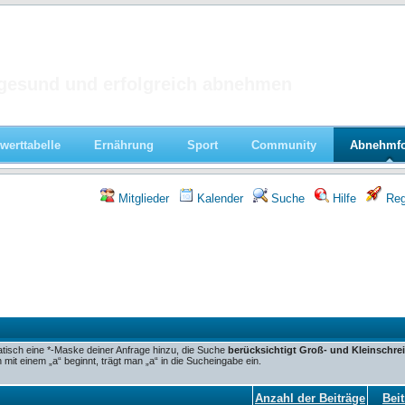
 im Forum
gesund und erfolgreich abnehmen
werttabelle
Ernährung
Sport
Community
Abnehmf
Mitglieder
Kalender
Suche
Hilfe
Regi
tisch eine *-Maske deiner Anfrage hinzu, die Suche
berücksichtigt Groß- und Kleinschre
it einem „a“ beginnt, trägt man „a“ in die Sucheingabe ein.
Anzahl der Beiträge
Beit