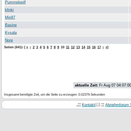
Pummelwolf
klinki
Miri87
Basine
Kysala
Nore
Seiten (641): [
«
‹
2
3
4
5
6
7
8
9
10
11
12
13
14
15
16
17
›
»
]
aktuelle Zeit:
Fr Aug 07 04:07:0
Insgesamt benötigte Zeit, um die Seite zu erzeugen: 0.02379 Sekunden
.::
::
Kontakt
Abnehmforum S