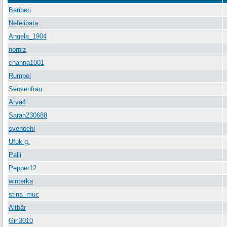
Beriberi
Nefelibata
Angela_1904
norpiz
channa1001
Rumpel
Sensenfrau
Arya4
Sarah230688
svenoehl
Ufuk g.
Palli
Pepper12
winterka
stina_muc
Altbär
Girl3010