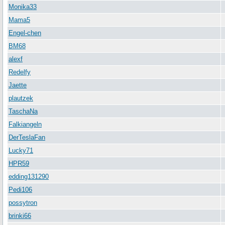
Monika33
Mama5
Engel-chen
BM68
alexf
Redelfy
Jaette
plautzek
TaschaNa
Falkiangeln
DerTeslaFan
Lucky71
HPR59
edding131290
Pedi106
possytron
brinki66