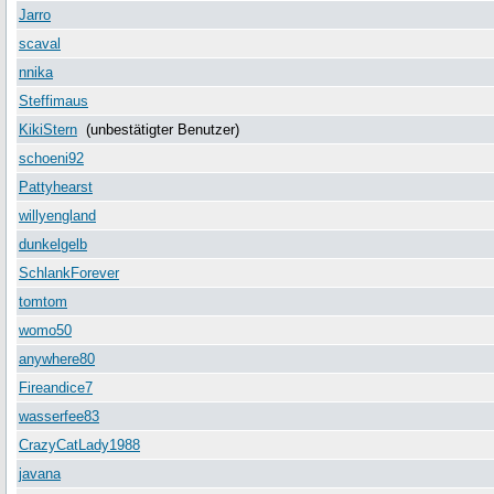
Jarro
scaval
nnika
Steffimaus
KikiStern
(unbestätigter Benutzer)
schoeni92
Pattyhearst
willyengland
dunkelgelb
SchlankForever
tomtom
womo50
anywhere80
Fireandice7
wasserfee83
CrazyCatLady1988
javana