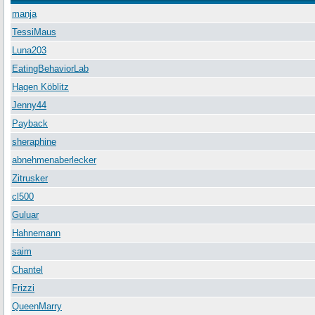
manja
TessiMaus
Luna203
EatingBehaviorLab
Hagen Köblitz
Jenny44
Payback
sheraphine
abnehmenaberlecker
Zitrusker
cl500
Guluar
Hahnemann
saim
Chantel
Frizzi
QueenMarry