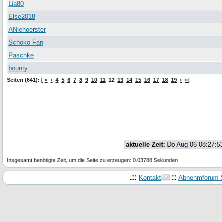
Lia80
Else2018
ANiehoerster
Schoko Fan
Paschke
bounty
Seiten (641): [
«
‹
4
5
6
7
8
9
10
11
12
13
14
15
16
17
18
19
›
»
]
aktuelle Zeit:
Do Aug 06 08:27:5
Insgesamt benötigte Zeit, um die Seite zu erzeugen: 0.03788 Sekunden
.::
::
Kontakt
Abnehmforum S