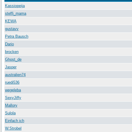
Kassiopeija
steffi_mama
KEWA
gustavv
Petra Bausch
Dario
brocken
Ghost_de
Jasper
australien74
ruedi536
wegeleba
SexyJiffy
Mallory
Sulola
Einfach ich
W.Strobel