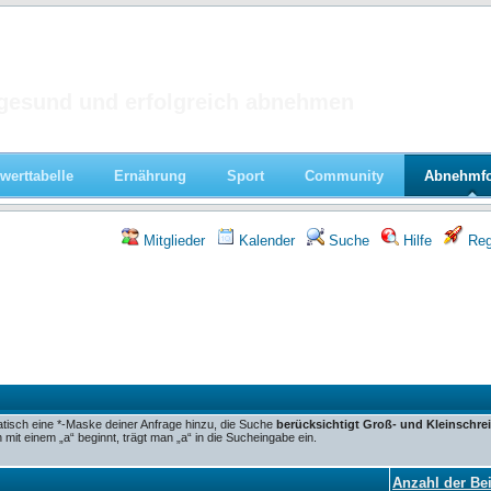
 im Forum
gesund und erfolgreich abnehmen
werttabelle
Ernährung
Sport
Community
Abnehmf
Mitglieder
Kalender
Suche
Hilfe
Regi
tisch eine *-Maske deiner Anfrage hinzu, die Suche
berücksichtigt Groß- und Kleinschre
it einem „a“ beginnt, trägt man „a“ in die Sucheingabe ein.
Anzahl der Bei