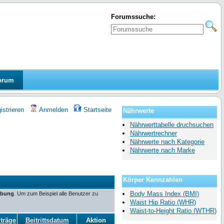
Forumssuche:
orum
strieren
Anmelden
Startseite
Nährwerte
Nährwerttabelle druchsuchen
Nährwertrechner
Nährwerte nach Kategorie
Nährwerte nach Marke
Körper Kennzahlen
Body Mass Index (BMI)
ibung
. Um zum Beispiel alle Benutzer zu
Waist Hip Ratio (WHR)
Waist-to-Height Ratio (WTHR)
träge
Beitrittsdatum
Aktion