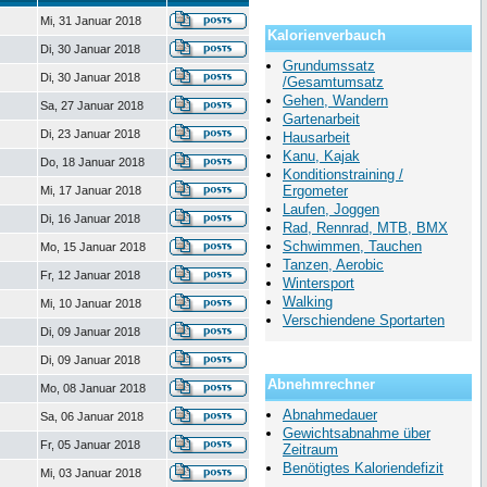
Mi, 31 Januar 2018
Kalorienverbauch
Di, 30 Januar 2018
Grundumssatz
Di, 30 Januar 2018
/Gesamtumsatz
Gehen, Wandern
Sa, 27 Januar 2018
Gartenarbeit
Di, 23 Januar 2018
Hausarbeit
Kanu, Kajak
Do, 18 Januar 2018
Konditionstraining /
Ergometer
Mi, 17 Januar 2018
Laufen, Joggen
Di, 16 Januar 2018
Rad, Rennrad, MTB, BMX
Schwimmen, Tauchen
Mo, 15 Januar 2018
Tanzen, Aerobic
Fr, 12 Januar 2018
Wintersport
Walking
Mi, 10 Januar 2018
Verschiendene Sportarten
Di, 09 Januar 2018
Di, 09 Januar 2018
Abnehmrechner
Mo, 08 Januar 2018
Abnahmedauer
Sa, 06 Januar 2018
Gewichtsabnahme über
Fr, 05 Januar 2018
Zeitraum
Benötigtes Kaloriendefizit
Mi, 03 Januar 2018