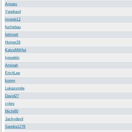
Annaru
Yggdrasil
imoteb12
fuchsbau
fettmett
Homer29
KatzeMitHut
typoekki
Aminah
ErichLee
konny
Lukassmile
David27
cybro
Michi80
Jackydevil
Sandra1278