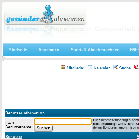
Abnehmen
In Gemeinschaft 
Startseite
Abnehmen
Sport- & Abnehmrechner
Nähr
Mitglieder
Kalender
Suche
Benutzerinformation
Die Suchmaschine fügt automat
nach
berücksichtigt Groß- und K
Benutzername:
deren Benutzernamen mit einem
Benutzer
A