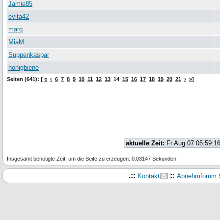
Jamie85
evita42
marq
MiaM
Suppenkaspar
honigbiene
Seiten (641): [
«
‹
6
7
8
9
10
11
12
13
14
15
16
17
18
19
20
21
›
»
]
aktuelle Zeit:
Fr Aug 07 05:59:1
Insgesamt benötigte Zeit, um die Seite zu erzeugen: 0.03147 Sekunden
.::
::
Kontakt
Abnehmforum S