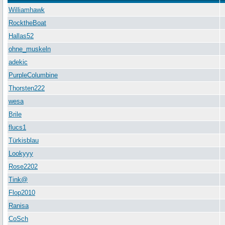
Williamhawk
RocktheBoat
Hallas52
ohne_muskeln
adekic
PurpleColumbine
Thorsten222
wesa
Brile
flucs1
Türkisblau
Lookyyy
Rose2202
Tink@
Flop2010
Ranisa
CoSch