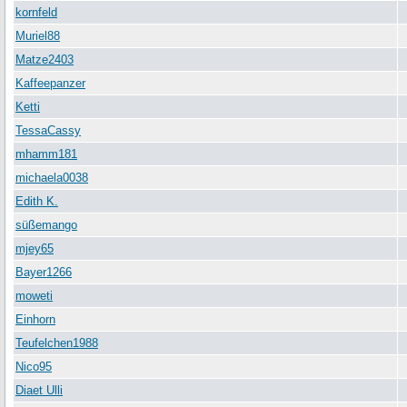
kornfeld
Muriel88
Matze2403
Kaffeepanzer
Ketti
TessaCassy
mhamm181
michaela0038
Edith K.
süßemango
mjey65
Bayer1266
moweti
Einhorn
Teufelchen1988
Nico95
Diaet Ulli