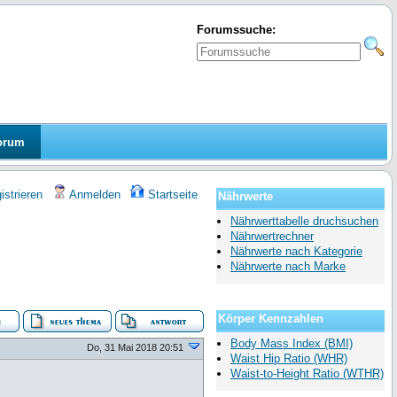
Forumssuche:
orum
strieren
Anmelden
Startseite
Nährwerte
Nährwerttabelle druchsuchen
Nährwertrechner
Nährwerte nach Kategorie
Nährwerte nach Marke
Körper Kennzahlen
Body Mass Index (BMI)
Do, 31 Mai 2018 20:51
Waist Hip Ratio (WHR)
Waist-to-Height Ratio (WTHR)