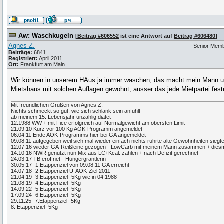
Aw: Waschkugeln
[
Beitrag #606552
ist eine Antwort auf
Beitrag #606480
]
Agnes Z.
Senior Mem
Beiträge:
6841
Registriert:
April 2011
Ort:
Frankfurt am Main
Wir können in unserem HAus ja immer waschen, das macht mein Mann u
Mietshaus mit solchen Auflagen gewohnt, ausser das jede Mietpartei fes
Mit freundlichen Grüßen von Agnes Z.
Nichts schmeckt so gut, wie sich schlank sein anfühlt
ab meinem 15. Lebensjahr unzählig diätet
12.1988 WW + mit Fice erfolgreich auf Normalgewicht am obersten Limit
21.09.10 Kurz vor 100 Kg AOK-Programm angemeldet
06.04.11 Ende AOK-Programms hier bei GA angemeldet
09.08.11 aufgegeben weil sich mal wieder einfach nichts rührte alte Gewohnheiten si
12.07.16 wieder GA-Reißleine gezogen - LowCarb mit meinem Mann zusammen + diesma
14.10.16 NWR genutzt nun Mix aus LC+Kcal. zählen + nach Defizit gerechnet
24.03.17 TB eröffnet - Hungergrantlerin
30.05.17- 1.Etappenziel von 09.08.11 GA erreicht
14.07.18- 2.Etappenziel U-AOK-Ziel 2011
21.04.19- 3.Etappenziel -5Kg wie in 04.1988
21.08.19- 4.Etappenziel -5Kg
14.09.22- 5.Etappenziel -5Kg
17.09.24- 6.Etappenziel -5Kg
29.11.25- 7.Etappenziel -5Kg
8. Etappenziel -5Kg