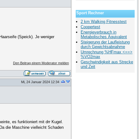
Sport Rechner
2 km Walking Fitnesstest
Coopertest
Energieverbrauch in
Haarseife (Speick). Je weniger
Metabolisches Äquivalent
Steigerung der Laufleistung
durch Gewichtsabnahme
Umrechnung %HFmax <==>
%VO2max
Geschwindigkeit aus Strecke
Den Beitrag einem Moderator melden
und Zeit
Mi, 24 Januar 2024 12:34
te, es funktioniert mit drr Kugel.
 Da die Maschine vielleicht Schaden