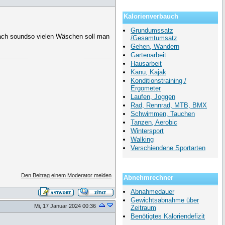
Kalorienverbauch
Grundumssatz
Nach soundso vielen Wäschen soll man
/Gesamtumsatz
Gehen, Wandern
Gartenarbeit
Hausarbeit
Kanu, Kajak
Konditionstraining /
Ergometer
Laufen, Joggen
Rad, Rennrad, MTB, BMX
Schwimmen, Tauchen
Tanzen, Aerobic
Wintersport
Walking
Verschiendene Sportarten
Den Beitrag einem Moderator melden
Abnehmrechner
Abnahmedauer
Gewichtsabnahme über
Mi, 17 Januar 2024 00:36
Zeitraum
Benötigtes Kaloriendefizit