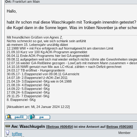
Ort:
Frankfurt am Main
Hallo,
habt ihr schon mal diese Waschkugeln mit Tonkugeln innendrin getestet
die Kugel dann in die Sonne legen. Was im trüben Novenber ja eher schwie
Mit freundlichen Grüßen von Agnes Z.
Nichts schmeckt so gut, wie sich schlank sein anfühlt
ab meinem 15. Lebensjahr unzählig diätet
12.1988 WW + mit Fice erfolgreich auf Normalgewicht am obersten Limit
21.09.10 Kurz vor 100 Kg AOK-Programm angemeldet
06.04.11 Ende AOK-Programms hier bei GA angemeldet
09.08.11 aufgegeben weil sich mal wieder einfach nichts rührte alte Gewohnheiten si
12.07.16 wieder GA-Reißleine gezogen - LowCarb mit meinem Mann zusammen + diesma
14.10.16 NWR genutzt nun Mix aus LC+Kcal. zählen + nach Defizit gerechnet
24.03.17 TB eröffnet - Hungergrantlerin
30.05.17- 1.Etappenziel von 09.08.11 GA erreicht
14.07.18- 2.Etappenziel U-AOK-Ziel 2011
21.04.19- 3.Etappenziel -5Kg wie in 04.1988
21.08.19- 4.Etappenziel -5Kg
14.09.22- 5.Etappenziel -5Kg
17.09.24- 6.Etappenziel -5Kg
29.11.25- 7.Etappenziel -5Kg
8. Etappenziel -5Kg
[Aktualisiert am: Mi, 24 Januar 2024 12:22]
Aw: Waschkugeln
[
Beitrag #606454
ist eine Antwort auf
Beitrag #590166
]
Member
toffee