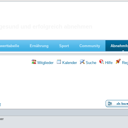
 im Forum
gesund und erfolgreich abnehmen
werttabelle
Ernährung
Sport
Community
Abnehmf
Mitglieder
Kalender
Suche
Hilfe
Regi
r
ber