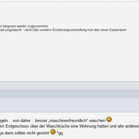
egten langsam wieder zugenommen
l umgedacht - nicht Diät sondern Ernährungsumstellung nun das neue Zauberwort
ugeln... von daher... besser „maschinenfreundlich" waschen
 wir im Erdgeschoss über der Waschküche eine Wohnung hatten und alle ande
ja dann selber nicht gestört
*gg