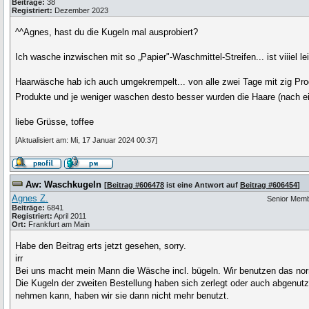
Beiträge:
38
Registriert:
Dezember 2023
^^Agnes, hast du die Kugeln mal ausprobiert?
Ich wasche inzwischen mit so „Papier"-Waschmittel-Streifen... ist viiiel 
Haarwäsche hab ich auch umgekrempelt... von alle zwei Tage mit zig Produ
Produkte und je weniger waschen desto besser wurden die Haare (nach e
liebe Grüsse, toffee
[Aktualisiert am: Mi, 17 Januar 2024 00:37]
Aw: Waschkugeln
[
Beitrag #606478
ist eine Antwort auf
Beitrag #606454
]
Agnes Z.
Senior Mem
Beiträge:
6841
Registriert:
April 2011
Ort:
Frankfurt am Main
Habe den Beitrag erts jetzt gesehen, sorry.
irr
Bei uns macht mein Mann die Wäsche incl. bügeln. Wir benutzen das norm
Die Kugeln der zweiten Bestellung haben sich zerlegt oder auch abgenutz
nehmen kann, haben wir sie dann nicht mehr benutzt.