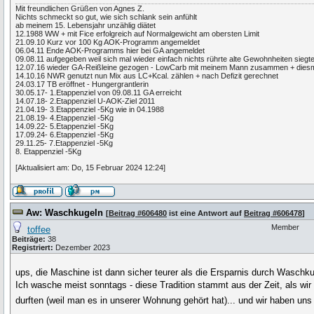
Mit freundlichen Grüßen von Agnes Z.
Nichts schmeckt so gut, wie sich schlank sein anfühlt
ab meinem 15. Lebensjahr unzählig diätet
12.1988 WW + mit Fice erfolgreich auf Normalgewicht am obersten Limit
21.09.10 Kurz vor 100 Kg AOK-Programm angemeldet
06.04.11 Ende AOK-Programms hier bei GA angemeldet
09.08.11 aufgegeben weil sich mal wieder einfach nichts rührte alte Gewohnheiten si
12.07.16 wieder GA-Reißleine gezogen - LowCarb mit meinem Mann zusammen + diesma
14.10.16 NWR genutzt nun Mix aus LC+Kcal. zählen + nach Defizit gerechnet
24.03.17 TB eröffnet - Hungergrantlerin
30.05.17- 1.Etappenziel von 09.08.11 GA erreicht
14.07.18- 2.Etappenziel U-AOK-Ziel 2011
21.04.19- 3.Etappenziel -5Kg wie in 04.1988
21.08.19- 4.Etappenziel -5Kg
14.09.22- 5.Etappenziel -5Kg
17.09.24- 6.Etappenziel -5Kg
29.11.25- 7.Etappenziel -5Kg
8. Etappenziel -5Kg
[Aktualisiert am: Do, 15 Februar 2024 12:24]
Aw: Waschkugeln
[
Beitrag #606480
ist eine Antwort auf
Beitrag #606478
]
Member
toffee
Beiträge:
38
Registriert:
Dezember 2023
ups, die Maschine ist dann sicher teurer als die Ersparnis durch Waschk
Ich wasche meist sonntags - diese Tradition stammt aus der Zeit, als
durften (weil man es in unserer Wohnung gehört hat)... und wir haben uns 