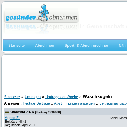
Abnehmen
In Gemeinschaft 
Startseite
Abnehmen
Sport- & Abnehmrechner
Nähr
»
»
»
Waschkugeln
Startseite
Umfragen
Umfrage der Woche
Anzeigen:
Heutige Beiträge
::
Abstimmungen anzeigen
::
Beitragsnavigato
Waschkugeln
[
Beitrag #590166
]
Agnes Z.
Senior Mem
Beiträge:
6841
Registriert:
April 2011