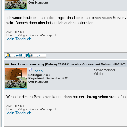
Ort:
Hamburg
Ich werde heute im Laufe des Tages das Forum auf einen neuen Server ve
sein. Danach dann aber hoffentlich auch stabiler sien
Start: 115 kg
Heute: ~77kg jetzt ohne Winterspeck
Mein Tagebuch
Aw: Forumsumzug
[
Beitrag #598191
ist eine Antwort auf
Beitrag #598190
]
Senior Member
osso
Admin
Beiträge:
25032
Registriert:
September 2004
Ort:
Hamburg
Wenn ihr diesen Post lesen könnt, dann hat der Umzug schon stattgefund
Start: 115 kg
Heute: ~77kg jetzt ohne Winterspeck
Mein Tagebuch