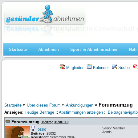
Abnehmen
In Gemeinschaft 
Startseite
Abnehmen
Sport- & Abnehmrechner
Nähr
Mitglieder
Kalender
Suche
»
»
»
Forumsumzug
Startseite
Über dieses Forum
Ankündigungen
Anzeigen:
Heutige Beiträge
::
Abstimmungen anzeigen
::
Beitragsnavigato
Forumsumzug
[
Beitrag #598190
]
Senior Member
osso
Admin
Beiträge:
25032
Registriert:
September 2004