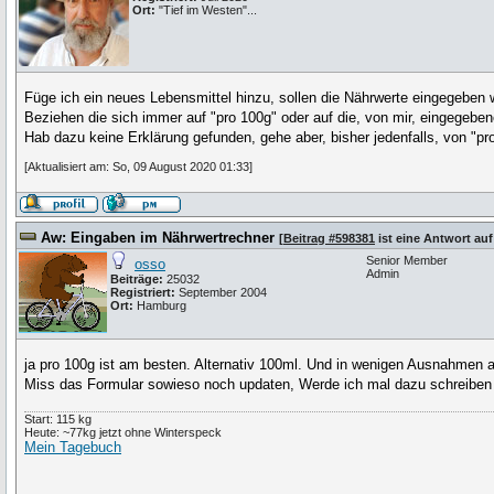
Ort:
"Tief im Westen"...
Füge ich ein neues Lebensmittel hinzu, sollen die Nährwerte eingegeben 
Beziehen die sich immer auf "pro 100g" oder auf die, von mir, eingegebe
Hab dazu keine Erklärung gefunden, gehe aber, bisher jedenfalls, von "pro
[Aktualisiert am: So, 09 August 2020 01:33]
Aw: Eingaben im Nährwertrechner
[
Beitrag #598381
ist eine Antwort au
Senior Member
osso
Admin
Beiträge:
25032
Registriert:
September 2004
Ort:
Hamburg
ja pro 100g ist am besten. Alternativ 100ml. Und in wenigen Ausnahmen a
Miss das Formular sowieso noch updaten, Werde ich mal dazu schreiben
Start: 115 kg
Heute: ~77kg jetzt ohne Winterspeck
Mein Tagebuch