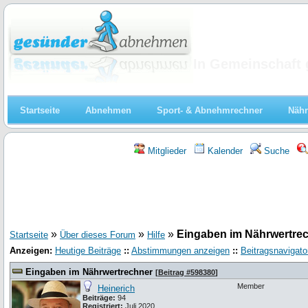
Abnehmen
In Gemeinschaft 
Startseite
Abnehmen
Sport- & Abnehmrechner
Nähr
Mitglieder
Kalender
Suche
»
»
»
Eingaben im Nährwertre
Startseite
Über dieses Forum
Hilfe
Anzeigen:
Heutige Beiträge
::
Abstimmungen anzeigen
::
Beitragsnavigato
Eingaben im Nährwertrechner
[
Beitrag #598380
]
Member
Heinerich
Beiträge:
94
Registriert:
Juli 2020