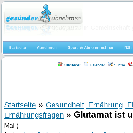
Abnehmen
In Gemeinschaft 
Startseite
Abnehmen
Sport- & Abnehmrechner
Nähr
Mitglieder
Kalender
Suche
»
Startseite
Gesundheit, Ernährung, F
»
Glutamat ist 
Ernährungsfragen
Mai )