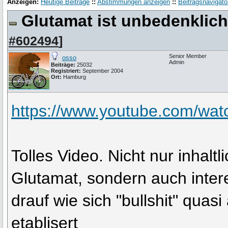
Anzeigen:
Heutige Beiträge
::
Abstimmungen anzeigen
::
Beitragsnavigato
Glutamat ist unbedenklich
#602494
]
Senior Member
osso
Admin
Beiträge:
25032
Registriert:
September 2004
Ort:
Hamburg
https://www.youtube.com/wa
Tolles Video. Nicht nur inhaltl
Glutamat, sondern auch inter
drauf wie sich "bullshit" quas
etablisert