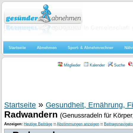
Abnehmen
In Gemeinschaft 
Startseite
Abnehmen
Sport- & Abnehmrechner
Nähr
Mitglieder
Kalender
Suche
»
Startseite
Gesundheit, Ernährung, F
Radwandern
(Genussradeln für Körper,
Anzeigen:
Heutige Beiträge
::
Abstimmungen anzeigen
::
Beitragsnavigato