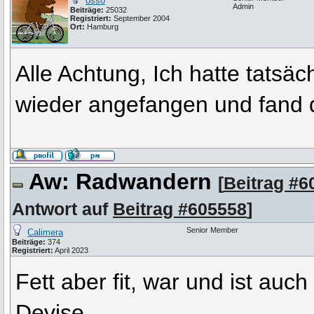
osso
Admin
Beiträge:
25032
Registriert:
September 2004
Ort:
Hamburg
Alle Achtung, Ich hatte tatsäch
wieder angefangen und fand 
Aw: Radwandern
[
Beitrag #6
Antwort auf
Beitrag #605558
]
Senior Member
Calimera
Beiträge:
374
Registriert:
April 2023
Fett aber fit, war und ist au
Devise.