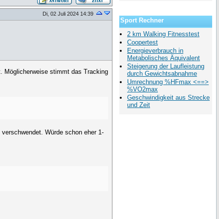
Di, 02 Juli 2024 14:39
Sport Rechner
2 km Walking Fitnesstest
Coopertest
Energieverbrauch in
Metabolisches Äquivalent
Steigerung der Laufleistung
t. Möglicherweise stimmt das Tracking
durch Gewichtsabnahme
Umrechnung %HFmax <==>
%VO2max
Geschwindigkeit aus Strecke
und Zeit
ng verschwendet. Würde schon eher 1-