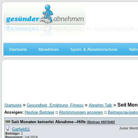
Abnehmen
In Gemeinschaft 
Startseite
Abnehmen
Sport- & Abnehmrechner
Nähr
»
»
»
Seit Mon
Startseite
Gesundheit, Ernährung, Fitness
Abnehm Talk
Anzeigen:
Heutige Beiträge
::
Abstimmungen anzeigen
::
Beitragsnavigato
Seit Monaten keinerlei Abnahme---Hilfe
[
Beitrag #607640
]
Junior Mem
Garfield11
Beiträge:
1
Registriert:
Juli 2024