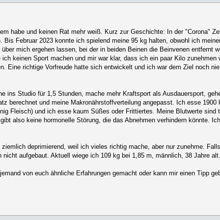
lem habe und keinen Rat mehr weiß. Kurz zur Geschichte: In der "Corona" Z
. Bis Februar 2023 konnte ich spielend meine 95 kg halten, obwohl ich meine
ber mich ergehen lassen, bei der in beiden Beinen die Beinvenen entfernt w
ch keinen Sport machen und mir war klar, dass ich ein paar Kilo zunehmen 
ine richtige Vorfreude hatte sich entwickelt und ich war dem Ziel noch nie
e ins Studio für 1,5 Stunden, mache mehr Kraftsport als Ausdauersport, ge
atz berechnet und meine Makronährstoffverteilung angepasst. Ich esse 1900 
nig Fleisch) und ich esse kaum Süßes oder Frittiertes. Meine Blutwerte sind 
 Es gibt also keine hormonelle Störung, die das Abnehmen verhindern könnte. I
s ziemlich deprimierend, weil ich vieles richtig mache, aber nur zunehme. Fal
icht aufgebaut. Aktuell wiege ich 109 kg bei 1,85 m, männlich, 38 Jahre alt
hat jemand von euch ähnliche Erfahrungen gemacht oder kann mir einen Tipp g