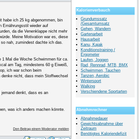
Kalorienverbauch
Grundumssatz
eit habe ich 25 kg abgenommen, bin
/Gesamtumsatz
n Ernährungsstil wieder auf
Gehen, Wandern
urden, da die Venenklappe nicht mehr
Gartenarbeit
würde. Meine Motivation war es, diese
Hausarbeit
 so nah, zumindest dachte ich das.
Kanu, Kajak
Konditionstraining /
Ergometer
he 1 Mal die Woche Schwimmen für ca.
Laufen, Joggen
kcal am Tag, mindestens 60 g Eiweiß,
Rad, Rennrad, MTB, BMX
top, ich war schon beim
Schwimmen, Tauchen
Tanzen, Aerobic
ch denke nicht, dass mein Stoffwechsel
Wintersport
Walking
Verschiendene Sportarten
ls jemand denkt, dass es an
.
eben, was ich anders machen könnte.
Abnehmrechner
Abnahmedauer
Gewichtsabnahme über
Zeitraum
Den Beitrag einem Moderator melden
Benötigtes Kaloriendefizit