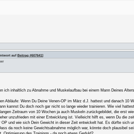
Antwort auf
Beitrag #607641
]
ber
nn ich inhaltlich zu Abnahme und Muskelaufbau bei einem Mann Deines Alters 
ichen Abläufe: Wenn Du Deine Venen-OP im März d.J. hattest und danach 10
dann kannst Du doch noch gar nicht so lange wieder trainieren. Wie viel hat
langen Zeitraum von 10 Wochen ja auch Muskeln zurückgebildet, die erst wi
 unzufrieden mit einer Entwicklung ist. Vielleicht hilft es, wenn Du die zei
 der OP und wie sich Dein Gewicht in dieser Zeit entwickelt hat. Es dürfte si
Dass da noch keine Gewichtsabnahme möglich war, könnte doch plausibel sein
. Optimierung des Trainings - da noch etwas Geduld?