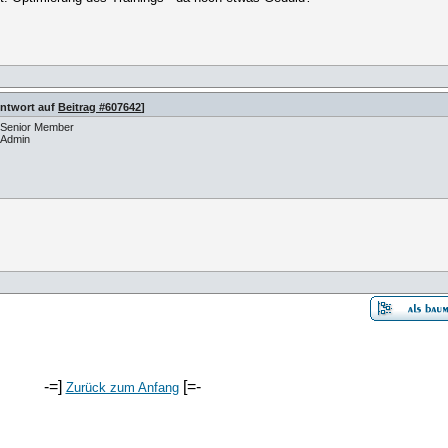
Antwort auf
Beitrag #607642
]
Senior Member
Admin
-=]
[=-
Zurück zum Anfang