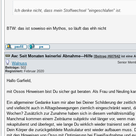
Ich denke nicht, dass mein Stoffwechsel "eingeschlafen" ist.
BTW: das ist soweiso ein Mythos, so läuft das ehh nicht
Aw: Seit Monaten keinerlei Abnahme---Hilfe
[
Beitrag #607642
ist eine 
Senior Mem
Walnuss
Beiträge:
502
Registriert:
Februar 2020
Hallo Garfield,
mit Ossos Hinweisen bist Du sicher gut beraten. Als Frau und Neuling ka
Ein allgemeiner Gedanke kam mir aber bei Deiner Schilderung der zeitl
und vielleicht auch in Alltagsbewegungen ziemlich eingeschränkt warst, 
Wochen? Zusätzlich zur Zunahme haben sich in diesem verhältnismäßig 
Manchmal kommen einem Zeiträume subjektiv viel länger vor, wenn man eher
rekapitulierst und überlegst, wie lange Du wirklich wieder trainierst seit
Dein Körper die zurückgebildete Muskulatur erst wieder aufbauen muss. 
mit den Hinweisen von Osso mit Optimierung bei Eiweißaufnahme und evt