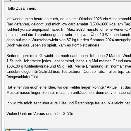
Hallo Zusammen,
ich wende mich heute an euch, da ich seit Oktober 2023 ein Abnehmprob
Rad gefahren, gejoggt und mich low carb ernährt (1500-1600 kcal am Tag)
Kohlenhydrate angepasst habe. Im März 2023 musste ich eine Venen-OP ü
schloss und die Thrombosegefahr sehr hoch war. Über 10 Wochen konnte i
dann auf mein Wunschgewicht von 87 kg für den Sommer 2024 anzugehen. E
Doch wie das Leben so spielt, kam es komplett anders.
Seitdem geht mein Gewicht nur noch nach oben. Ich gehe 2 Mal die Woch
1 Stunde. Ich tracke jedes Lebensmittel, habe zig Mal meinen Grundums
150-180 g Kohlenhydrate und 65 g Fett. Meine Ernährung ist "normal" (we
Endokrinologen für Schilddrüse, Testosteron, Cortisol, etc. - alles top.
"eingeschlafen" ist.
Hat einer von euch eine Idee, wo der Fehler liegen könnte? Aktuell ist da
Muskelmasse liegen könnte, muss ich enttäuschen, denn so viel habe ich n
Ich würde mich sehr über eure Hilfe und Ratschläge freuen. Vielleicht 
Vielen Dank im Voraus und liebe Grüße