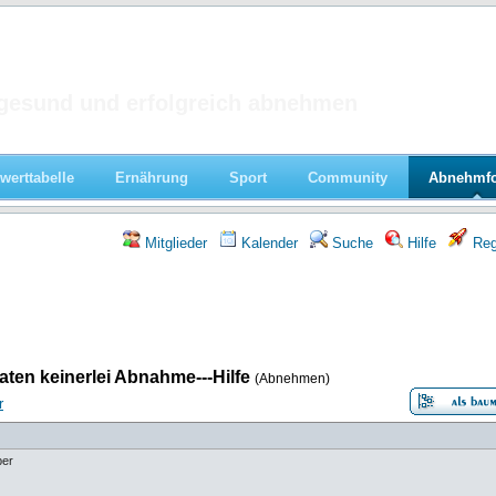
 im Forum
gesund und erfolgreich abnehmen
werttabelle
Ernährung
Sport
Community
Abnehmf
Mitglieder
Kalender
Suche
Hilfe
Regi
aten keinerlei Abnahme---Hilfe
(Abnehmen)
r
ber