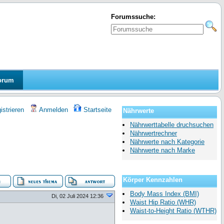
Forumssuche:
orum
strieren
Anmelden
Startseite
Nährwerte
Nährwerttabelle druchsuchen
Nährwertrechner
Nährwerte nach Kategorie
Nährwerte nach Marke
Körper Kennzahlen
Body Mass Index (BMI)
Di, 02 Juli 2024 12:36
Waist Hip Ratio (WHR)
Waist-to-Height Ratio (WTHR)