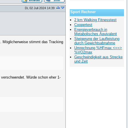
Di, 02 Juli 2024 14:39
Sport Rechner
2 km Walking Fitnesstest
Coopertest
Energieverbrauch in
Metabolisches Äquivalent
Steigerung der Laufleistung
t. Möglicherweise stimmt das Tracking
durch Gewichtsabnahme
Umrechnung %HFmax <==>
%VO2max
Geschwindigkeit aus Strecke
und Zeit
ng verschwendet. Würde schon eher 1-