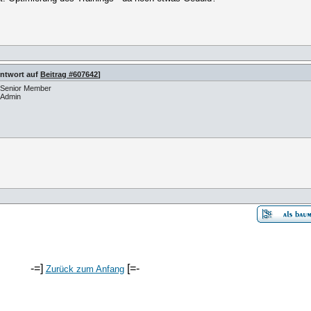
Antwort auf
Beitrag #607642
]
Senior Member
Admin
-=]
[=-
Zurück zum Anfang