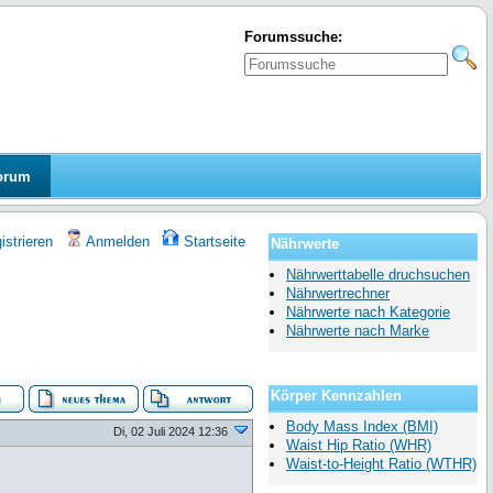
Forumssuche:
orum
strieren
Anmelden
Startseite
Nährwerte
Nährwerttabelle druchsuchen
Nährwertrechner
Nährwerte nach Kategorie
Nährwerte nach Marke
Körper Kennzahlen
Body Mass Index (BMI)
Di, 02 Juli 2024 12:36
Waist Hip Ratio (WHR)
Waist-to-Height Ratio (WTHR)