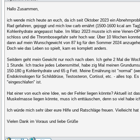
Hallo Zusammen,
ich wende mich heute an euch, da ich seit Oktober 2023 ein Abnehmprob
Rad gefahren, gejoggt und mich low carb ernährt (1500-1600 kcal am Tag)
Kohlenhydrate angepasst habe. Im März 2023 musste ich eine Venen-OP ü
schloss und die Thrombosegefahr sehr hoch war. Über 10 Wochen konnte i
dann auf mein Wunschgewicht von 87 kg für den Sommer 2024 anzugehen. E
Doch wie das Leben so spielt, kam es komplett anders.
Seitdem geht mein Gewicht nur noch nach oben. Ich gehe 2 Mal die Woch
1 Stunde. Ich tracke jedes Lebensmittel, habe zig Mal meinen Grundums
150-180 g Kohlenhydrate und 65 g Fett. Meine Ernährung ist "normal" (we
Endokrinologen für Schilddrüse, Testosteron, Cortisol, etc. - alles top.
"eingeschlafen" ist.
Hat einer von euch eine Idee, wo der Fehler liegen könnte? Aktuell ist da
Muskelmasse liegen könnte, muss ich enttäuschen, denn so viel habe ich n
Ich würde mich sehr über eure Hilfe und Ratschläge freuen. Vielleicht 
Vielen Dank im Voraus und liebe Grüße