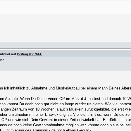
Antwort auf
Beitrag #607641
]
ber
nn ich inhaltlich zu Abnahme und Muskelaufbau bei einem Mann Deines Alters 
ichen Abläufe: Wenn Du Deine Venen-OP im März d.J. hattest und danach 10
dann kannst Du doch noch gar nicht so lange wieder trainieren. Wie viel hat
langen Zeitraum von 10 Wochen ja auch Muskeln zurückgebildet, die erst wi
 unzufrieden mit einer Entwicklung ist. Vielleicht hilft es, wenn Du die zei
 der OP und wie sich Dein Gewicht in dieser Zeit entwickelt hat. Es dürfte si
Dass da noch keine Gewichtsabnahme möglich war, könnte doch plausibel sein
. Optimierung des Trainings - da noch etwas Geduld?