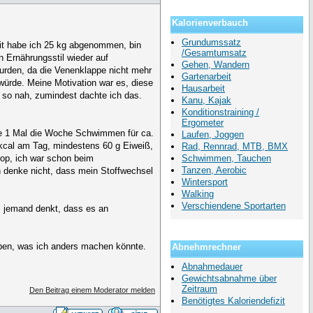
Kalorienverbauch
Grundumssatz
eit habe ich 25 kg abgenommen, bin
/Gesamtumsatz
n Ernährungsstil wieder auf
Gehen, Wandern
urden, da die Venenklappe nicht mehr
Gartenarbeit
würde. Meine Motivation war es, diese
Hausarbeit
 so nah, zumindest dachte ich das.
Kanu, Kajak
Konditionstraining /
Ergometer
he 1 Mal die Woche Schwimmen für ca.
Laufen, Joggen
kcal am Tag, mindestens 60 g Eiweiß,
Rad, Rennrad, MTB, BMX
top, ich war schon beim
Schwimmen, Tauchen
Tanzen, Aerobic
ch denke nicht, dass mein Stoffwechsel
Wintersport
Walking
Verschiendene Sportarten
ls jemand denkt, dass es an
.
eben, was ich anders machen könnte.
Abnehmrechner
Abnahmedauer
Gewichtsabnahme über
Zeitraum
Den Beitrag einem Moderator melden
Benötigtes Kaloriendefizit