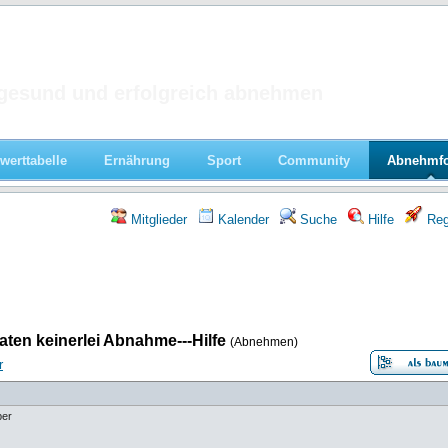
 im Forum
gesund und erfolgreich abnehmen
werttabelle
Ernährung
Sport
Community
Abnehmf
Mitglieder
Kalender
Suche
Hilfe
Regi
aten keinerlei Abnahme---Hilfe
(Abnehmen)
r
ber