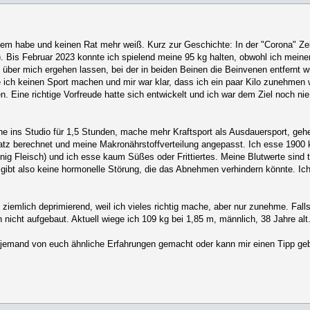
lem habe und keinen Rat mehr weiß. Kurz zur Geschichte: In der "Corona" Z
. Bis Februar 2023 konnte ich spielend meine 95 kg halten, obwohl ich meine
ber mich ergehen lassen, bei der in beiden Beinen die Beinvenen entfernt w
ch keinen Sport machen und mir war klar, dass ich ein paar Kilo zunehmen 
ine richtige Vorfreude hatte sich entwickelt und ich war dem Ziel noch nie
e ins Studio für 1,5 Stunden, mache mehr Kraftsport als Ausdauersport, ge
atz berechnet und meine Makronährstoffverteilung angepasst. Ich esse 1900 
nig Fleisch) und ich esse kaum Süßes oder Frittiertes. Meine Blutwerte sind 
 Es gibt also keine hormonelle Störung, die das Abnehmen verhindern könnte. I
s ziemlich deprimierend, weil ich vieles richtig mache, aber nur zunehme. Fal
icht aufgebaut. Aktuell wiege ich 109 kg bei 1,85 m, männlich, 38 Jahre alt
hat jemand von euch ähnliche Erfahrungen gemacht oder kann mir einen Tipp g