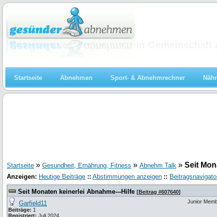
Abnehmen
In Gemeinschaft 
Startseite
Abnehmen
Sport- & Abnehmrechner
Nähr
»
»
»
Seit Mon
Startseite
Gesundheit, Ernährung, Fitness
Abnehm Talk
Anzeigen:
Heutige Beiträge
::
Abstimmungen anzeigen
::
Beitragsnavigato
Seit Monaten keinerlei Abnahme---Hilfe
[
Beitrag #607640
]
Junior Mem
Garfield11
Beiträge:
1
Registriert:
Juli 2024