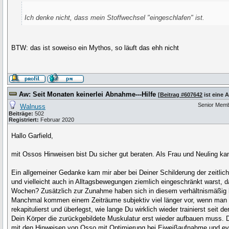
Ich denke nicht, dass mein Stoffwechsel "eingeschlafen" ist.
BTW: das ist soweiso ein Mythos, so läuft das ehh nicht
Aw: Seit Monaten keinerlei Abnahme---Hilfe
[
Beitrag #607642
ist eine 
Senior Mem
Walnuss
Beiträge:
502
Registriert:
Februar 2020
Hallo Garfield,
mit Ossos Hinweisen bist Du sicher gut beraten. Als Frau und Neuling ka
Ein allgemeiner Gedanke kam mir aber bei Deiner Schilderung der zeitl
und vielleicht auch in Alltagsbewegungen ziemlich eingeschränkt warst, 
Wochen? Zusätzlich zur Zunahme haben sich in diesem verhältnismäßig 
Manchmal kommen einem Zeiträume subjektiv viel länger vor, wenn man eher
rekapitulierst und überlegst, wie lange Du wirklich wieder trainierst seit
Dein Körper die zurückgebildete Muskulatur erst wieder aufbauen muss. 
mit den Hinweisen von Osso mit Optimierung bei Eiweißaufnahme und evt