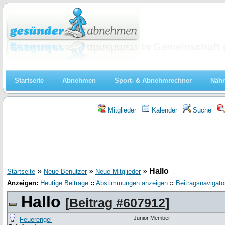
Abnehmen
In Gemeinschaft 
Startseite
Abnehmen
Sport- & Abnehmrechner
Nähr
Mitglieder
Kalender
Suche
»
»
»
Hallo
Startseite
Neue Benutzer
Neue Mitglieder
Anzeigen:
Heutige Beiträge
::
Abstimmungen anzeigen
::
Beitragsnavigato
Hallo
[
Beitrag #607912
]
Junior Member
Feuerengel