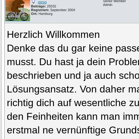
Senior Member
osso
Admin
Beiträge:
25032
Registriert:
September 2004
Ort:
Hamburg
Herzlich Willkommen
Denke das du gar keine pass
musst. Du hast ja dein Probl
beschrieben und ja auch sch
Lösungsansatz. Von daher m
richtig dich auf wesentliche z
den Feinheiten kann man imm
erstmal ne vernünftige Grunds