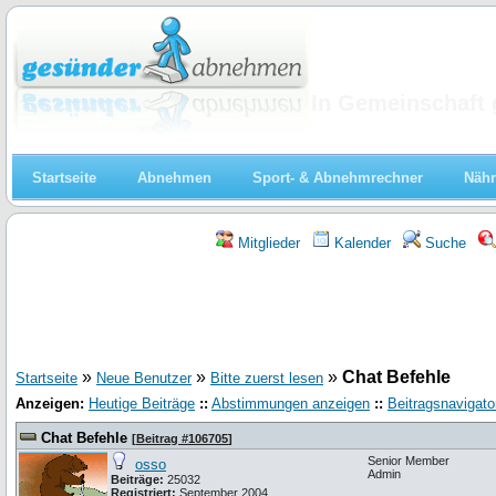
Abnehmen
In Gemeinschaft 
Startseite
Abnehmen
Sport- & Abnehmrechner
Nähr
Mitglieder
Kalender
Suche
»
»
»
Chat Befehle
Startseite
Neue Benutzer
Bitte zuerst lesen
Anzeigen:
Heutige Beiträge
::
Abstimmungen anzeigen
::
Beitragsnavigato
Chat Befehle
[
Beitrag #106705
]
Senior Member
osso
Admin
Beiträge:
25032
Registriert:
September 2004