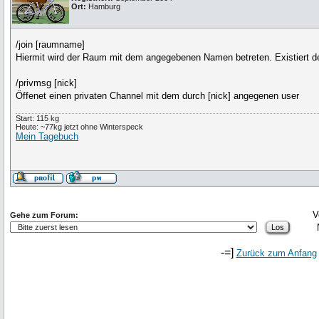
Ort:
Hamburg
/join [raumname]
Hiermit wird der Raum mit dem angegebenen Namen betreten. Existiert der
/privmsg [nick]
Öffenet einen privaten Channel mit dem durch [nick] angegenen user
Start: 115 kg
Heute: ~77kg jetzt ohne Winterspeck
Mein Tagebuch
V
Gehe zum Forum:
-=]
Zurück zum Anfang