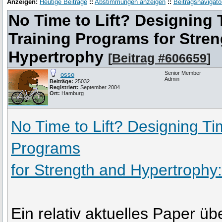
Anzeigen:
Heutige Beiträge
::
Abstimmungen anzeigen
::
Beitragsnavigato
No Time to Lift? Designing 
Training Programs for Stre
Hypertrophy
[
Beitrag #606659
]
Senior Member
osso
Admin
Beiträge:
25032
Registriert:
September 2004
Ort:
Hamburg
No Time to Lift? Designing Tim
Programs
for Strength and Hypertrophy
Ein relativ aktuelles Paper üb