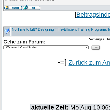
[
Beitragsind
No Time to Lift? Designing Time‑Efficient Training Programs 
Vorheriges Th
Gehe zum Forum:
-=]
Zurück zum An
aktuelle Zeit:
Mo Aug 10 06