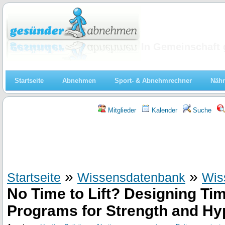
Abnehmen
In Gemeinschaft 
Startseite
Abnehmen
Sport- & Abnehmrechner
Nähr
Mitglieder
Kalender
Suche
»
»
Startseite
Wissensdatenbank
Wis
No Time to Lift? Designing Tim
Programs for Strength and Hy