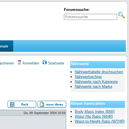
Forumssuche:
orum
strieren
Anmelden
Startseite
Nährwerte
Nährwerttabelle druchsuchen
Nährwertrechner
Nährwerte nach Kategorie
Nährwerte nach Marke
Körper Kennzahlen
Body Mass Index (BMI)
Do, 09 September 2004 19:59
Waist Hip Ratio (WHR)
Waist-to-Height Ratio (WTHR)