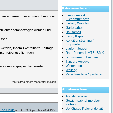
Kalorienverbauch
Grundumssatz
hemen entfernen, zusammenführen oder
/Gesamtumsatz
Gehen, Wandern
Gartenarbeit
 Schlichter herangezogen werden und
Hausarbeit
Kanu, Kajak
assen.
Konditionstraining /
Ergometer
werden, indem zweifelhafte Beiträge,
Laufen, Joggen
rschreibungspflichtigen
Rad, Rennrad, MTB, BMX
Schwimmen, Tauchen
Tanzen, Aerobic
Wintersport
oderatoren angesprochen werden.
Walking
Verschiendene Sportarten
Den Beitrag einem Moderator melden
Abnehmrechner
Abnahmedauer
Gewichtsabnahme über
Zeitraum
Benötigtes Kaloriendefizit
TeeJunkie
am Do, 09 September 2004 19:59