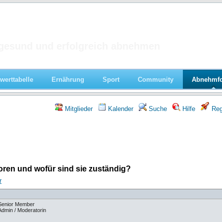
 im Forum
gesund und erfolgreich abnehmen
werttabelle
Ernährung
Sport
Community
Abnehmf
Mitglieder
Kalender
Suche
Hilfe
Regi
ren und wofür sind sie zuständig?
r
Senior Member
Admin / Moderatorin