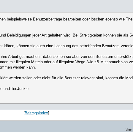
nnen beispielsweise Benutzerbeiträge bearbeiten oder löschen ebenso wie T
nd Beleidigungen jeder Art gehalten wird. Bei Streitigkeiten können sie als
cht klären, können sie auch eine Löschung des betreffenden Benutzers veranl
e Arbeit gut machen - dabei sollten sie aber von den Benutzern unterstützt 
en mit illegalen Mitteln oder auf illegalem Wege (wie zB Missbrauch von ve
rnommen werden kann.
eklärt werden sollen oder nicht für alle Benutzer relevant sind, können die M
so und TeeJunkie.
[
Beitragsindex
]
Von: