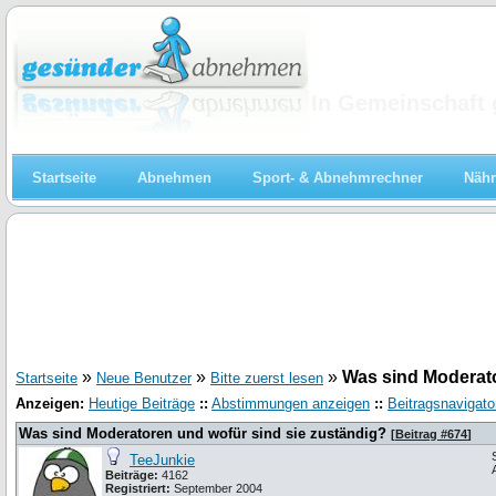
Abnehmen
In Gemeinschaft 
Startseite
Abnehmen
Sport- & Abnehmrechner
Nähr
»
»
»
Was sind Moderato
Startseite
Neue Benutzer
Bitte zuerst lesen
Anzeigen:
Heutige Beiträge
::
Abstimmungen anzeigen
::
Beitragsnavigato
Was sind Moderatoren und wofür sind sie zuständig?
[
Beitrag #674
]
TeeJunkie
Beiträge:
4162
Registriert:
September 2004