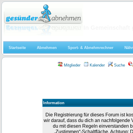
Abnehmen
In Gemeinschaft 
Startseite
Abnehmen
Sport- & Abnehmrechner
Nähr
Mitglieder
Kalender
Suche
Information
Die Registrierung für dieses Forum ist k
wir darauf, dass du dich an nachfolgende 
du mit diesen Regeln einverstanden bist
„Zustimmen“-Schaltfläche. Achtung: D