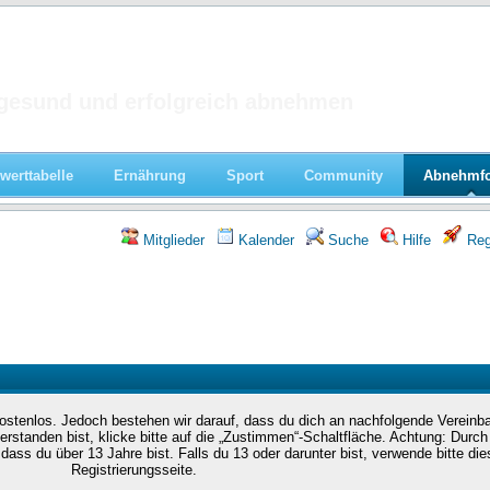
 im Forum
gesund und erfolgreich abnehmen
werttabelle
Ernährung
Sport
Community
Abnehmf
Mitglieder
Kalender
Suche
Hilfe
Regi
 kostenlos. Jedoch bestehen wir darauf, dass du dich an nachfolgende Vereinb
erstanden bist, klicke bitte auf die „Zustimmen“-Schaltfläche. Achtung: Durch
 dass du über 13 Jahre bist. Falls du 13 oder darunter bist, verwende bitte die
Registrierungsseite.