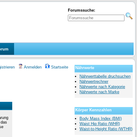
Forumssuche:
orum
strieren
Anmelden
Startseite
Nährwerte
Nährwerttabelle druchsuchen
Nährwertrechner
Nährwerte nach Kategorie
Nährwerte nach Marke
Körper Kennzahlen
arung
Body Mass Index (BMI)
 das
Waist Hip Ratio (WHR)
se
Waist-to-Height Ratio (WTHR)