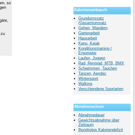
en, so
igen
Kalorienverbauch
Grundumssatz
gäre,
/Gesamtumsatz
Gehen, Wandern
Gartenarbeit
 zu
Hausarbeit
Kanu, Kajak
Konditionstraining /
Ergometer
Laufen, Joggen
Rad, Rennrad, MTB, BMX
Schwimmen, Tauchen
Tanzen, Aerobic
Wintersport
Walking
Verschiendene Sportarten
Abnehmrechner
Abnahmedauer
Gewichtsabnahme über
Zeitraum
Benötigtes Kaloriendefizit