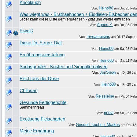
Knoblauch
Heino80
Von:
am
Do, 23 Feb
Was wiegt was - Brathaehnchen + Eisdielen-Eisbecher dem
Jeder kann diese Liste gern ergaenzen - Zitat und weiter eintragen
Agnes Z.
Von:
am
Do, 23 Feb
Eiweiß
mynameisiris
Von:
am
Di, 17 Septe
Diese Dr. Strunz Diät
Heino80
Von:
am
Sa, 25 Feb
Ernährungsumstellung
Heino80
Von:
am
Sa, 11 Feb
Sodasprudler - Kosten und Sirupalternativen
JonSnow
Von:
am
Di, 26 Ja
Fisch aus der Dose
Heino80
Von:
am
Fr, 20 Ja
Chitosan
Reissleine
Von:
am
Mi, 04 Feb
Gesunde Fertiggerichte
Sammelthread
gouvi
Von:
am
So, 28 Feb
Exotische Fleischarten
Gesund_kochen_Markus
Von:
am
Do, 12
Meine Ernährung
Heino80
Von:
am
Sa, 14 Ja