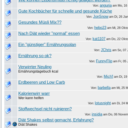
Wie können Lebensmittel richtig gelagert werden?
anguria
Von:
am
Mo, 16
Gute Kochbücher für schnelle und gesunde Küche
JonSnow
Von:
am
Di, 26 Ja
Gesundes Müsli Mix??
hebo23
Von:
am
Mi, 28 Okt
Nach Diät wieder "normal" essen
kat1107
Von:
am
Do, 22 Okt
Ein "günstiger" Ernährungsplan
JChris
Von:
am
So, 07 
Ernährung so ok?
FunnyFlip
Von:
am
Fr, 05
Verwirrter Neuling
Ernährungstagebuch kcal
Mich'l
Von:
am
Di, 19
Erdbeeren und Low Carb
barbella
Von:
am
Mi, 25 
Kalorienwirr warr
Wer kann helfen
lotusnight
Von:
am
Di, 24 
Stoffwechsel nicht ruinieren?
insidia
Von:
am
Do, 06 Novem
Diät Shakes selbst gemacht, Erfahrung?
Diät Shakes