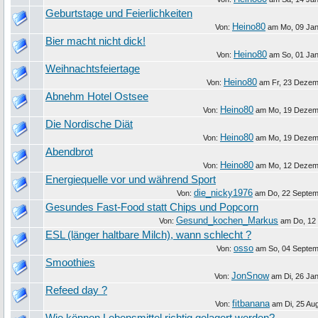
Geburtstage und Feierlichkeiten
Heino80
Von:
am
Mo, 09 Ja
Bier macht nicht dick!
Heino80
Von:
am
So, 01 Ja
Weihnachtsfeiertage
Heino80
Von:
am
Fr, 23 Deze
Abnehm Hotel Ostsee
Heino80
Von:
am
Mo, 19 Dezem
Die Nordische Diät
Heino80
Von:
am
Mo, 19 Dezem
Abendbrot
Heino80
Von:
am
Mo, 12 Dezem
Energiequelle vor und während Sport
die_nicky1976
Von:
am
Do, 22 Septe
Gesundes Fast-Food statt Chips und Popcorn
Gesund_kochen_Markus
Von:
am
Do, 12
ESL (länger haltbare Milch), wann schlecht ?
osso
Von:
am
So, 04 Septe
Smoothies
JonSnow
Von:
am
Di, 26 Ja
Refeed day ?
fitbanana
Von:
am
Di, 25 Au