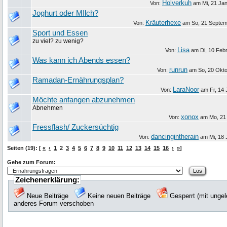
Holverkuh
Von:
am
Mi, 21 Ja
Joghurt oder MIlch?
Kräuterhexe
Von:
am
So, 21 Septe
Sport und Essen
zu viel? zu wenig?
Lisa
Von:
am
Di, 10 Feb
Was kann ich Abends essen?
runrun
Von:
am
So, 20 Okt
Ramadan-Ernährungsplan?
LaraNoor
Von:
am
Fr, 14
Möchte anfangen abzunehmen
Abnehmen
xonox
Von:
am
Mo, 21 
Fressflash/ Zuckersüchtig
dancingintherain
Von:
am
Mi, 18 
Seiten (19): [
«
‹
1
2
3
4
5
6
7
8
9
10
11
12
13
14
15
16
›
»
]
Gehe zum Forum:
Zeichenerklärung:
Neue Beiträge
Keine neuen Beiträge
Gesperrt (mit unge
anderes Forum verschoben