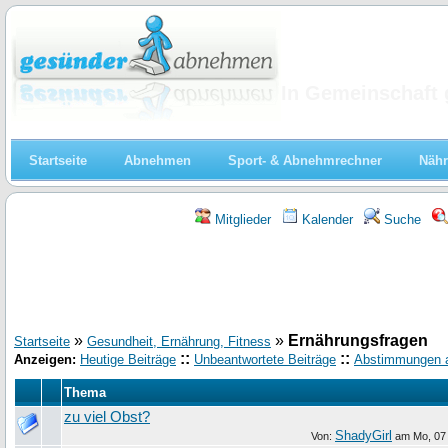
Abnehmen
In Gemeinschaft 
Startseite
Abnehmen
Sport- & Abnehmrechner
Nähr
Mitglieder
Kalender
Suche
»
»
Ernährungsfragen
Startseite
Gesundheit, Ernährung, Fitness
::
::
Anzeigen:
Heutige Beiträge
Unbeantwortete Beiträge
Abstimmungen 
Thema
zu viel Obst?
ShadyGirl
Von:
am
Mo, 07 