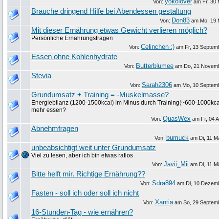
yokolover
Von:
am
Fr, 30
Brauche dringend Hilfe bei Abendessen gestaltung
Don83
Von:
am
Mo, 19 
Mit dieser Ernährung etwas Gewicht verlieren möglich?
Persönliche Ernährungsfragen
Celinchen :)
Von:
am
Fr, 13 Septem
Essen ohne Kohlenhydrate
Butterblumee
Von:
am
Do, 21 Novem
Stevia
Sarah2306
Von:
am
Mo, 10 Septem
Grundumsatz + Training = -Muskelmasse?
Energiebilanz (1200-1500kcal) im Minus durch Training(~600-1000kcal
mehr essen?
QuasWex
Von:
am
Fr, 04 A
Abnehmfragen
bumuck
Von:
am
Di, 11 M
unbeabsichtigt weit unter Grundumsatz
Viel zu lesen, aber ich bin etwas ratlos
Javii_Mii
Von:
am
Di, 11 M
Bitte helft mir. Richtige Ernährung??
Sdra894
Von:
am
Di, 10 Dezem
Fasten - soll ich oder soll ich nicht
Xantia
Von:
am
So, 29 Septem
16-Stunden-Tag - wie ernähren?