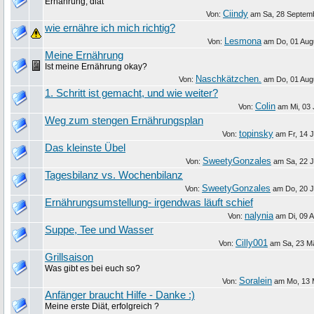
Ernährung, diät
Ciindy
Von:
am
Sa, 28 Septem
wie ernähre ich mich richtig?
Lesmona
Von:
am
Do, 01 Aug
Meine Ernährung
Ist meine Ernährung okay?
Naschkätzchen.
Von:
am
Do, 01 Aug
1. Schritt ist gemacht, und wie weiter?
Colin
Von:
am
Mi, 03 
Weg zum stengen Ernährungsplan
topinsky
Von:
am
Fr, 14 
Das kleinste Übel
SweetyGonzales
Von:
am
Sa, 22 
Tagesbilanz vs. Wochenbilanz
SweetyGonzales
Von:
am
Do, 20 J
Ernährungsumstellung- irgendwas läuft schief
nalynia
Von:
am
Di, 09 A
Suppe, Tee und Wasser
Cilly001
Von:
am
Sa, 23 M
Grillsaison
Was gibt es bei euch so?
Soralein
Von:
am
Mo, 13 
Anfänger braucht Hilfe - Danke :)
Meine erste Diät, erfolgreich ?