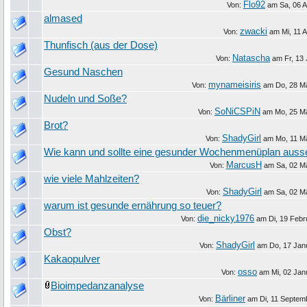
Flo92
Von:
am
Sa, 06 A
almased
zwacki
Von:
am
Mi, 11 A
Thunfisch (aus der Dose)
Natascha
Von:
am
Fr, 13 
Gesund Naschen
mynameisiris
Von:
am
Do, 28 M
Nudeln und Soße?
SoNiCSPiN
Von:
am
Mo, 25 M
Brot?
ShadyGirl
Von:
am
Mo, 11 M
Wie kann und sollte eine gesunder Wochenmenüplan aus
MarcusH
Von:
am
Sa, 02 M
wie viele Mahlzeiten?
ShadyGirl
Von:
am
Sa, 02 M
warum ist gesunde ernährung so teuer?
die_nicky1976
Von:
am
Di, 19 Feb
Obst?
ShadyGirl
Von:
am
Do, 17 Jan
Kakaopulver
osso
Von:
am
Mi, 02 Jan
Bioimpedanzanalyse
Bärliner
Von:
am
Di, 11 Septem