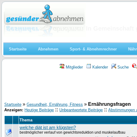
Abnehmen
In Gemeinschaft 
Startseite
Abnehmen
Sport- & Abnehmrechner
Nähr
Mitglieder
Kalender
Suche
»
»
Ernährungsfragen
Startseite
Gesundheit, Ernährung, Fitness
::
::
Anzeigen:
Heutige Beiträge
Unbeantwortete Beiträge
Abstimmungen 
Thema
welche diät ist am klügsten?
bestmöglicher verlauf von gewichtsreduktion und muskelaufbau