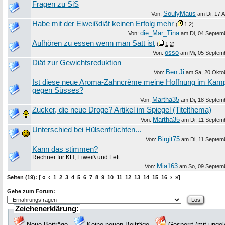
Fragen zu SiS
SoulyMaus
Von:
am
Di, 17 A
Habe mit der Eiweißdiät keinen Erfolg mehr
(
1
2
)
die_Mar_Tina
Von:
am
Di, 04 Septem
Aufhören zu essen wenn man Satt ist
(
1
2
)
osso
Von:
am
Mi, 05 Septem
Diät zur Gewichtsreduktion
Ben Ji
Von:
am
Sa, 20 Okto
Ist diese neue Aroma-Zahncrème meine Hoffnung im Kam
gegen Süsses?
Martha35
Von:
am
Di, 18 Septem
Zucker, die neue Droge? Artikel im Spiegel (Titelthema)
Martha35
Von:
am
Di, 11 Septem
Unterschied bei Hülsenfrüchten...
Birgit75
Von:
am
Di, 11 Septem
Kann das stimmen?
Rechner für KH, Eiweiß und Fett
Mia163
Von:
am
So, 09 Septem
Seiten (19): [
«
‹
1
2
3
4
5
6
7
8
9
10
11
12
13
14
15
16
›
»
]
Gehe zum Forum:
Zeichenerklärung:
Neue Beiträge
Keine neuen Beiträge
Gesperrt (mit unge