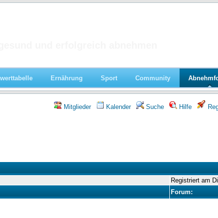
 im Forum
gesund und erfolgreich abnehmen
werttabelle
Ernährung
Sport
Community
Abnehmf
Mitglieder
Kalender
Suche
Hilfe
Regi
Registriert am D
Forum: