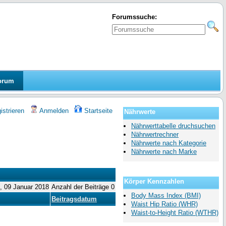
Forumssuche:
orum
strieren
Anmelden
Startseite
Nährwerte
Nährwerttabelle druchsuchen
Nährwertrechner
Nährwerte nach Kategorie
Nährwerte nach Marke
Körper Kennzahlen
i, 09 Januar 2018
Anzahl der Beiträge 0
Body Mass Index (BMI)
Beitragsdatum
Waist Hip Ratio (WHR)
Waist-to-Height Ratio (WTHR)