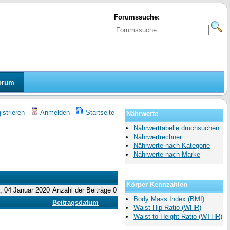
Forumssuche:
orum
strieren
Anmelden
Startseite
Nährwerte
Nährwerttabelle druchsuchen
Nährwertrechner
Nährwerte nach Kategorie
Nährwerte nach Marke
Körper Kennzahlen
a, 04 Januar 2020
Anzahl der Beiträge 0
Body Mass Index (BMI)
Beitragsdatum
Waist Hip Ratio (WHR)
Waist-to-Height Ratio (WTHR)