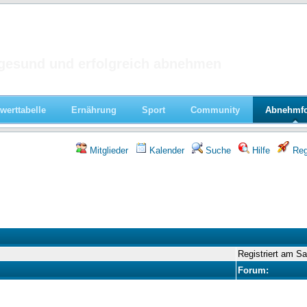
 im Forum
gesund und erfolgreich abnehmen
werttabelle
Ernährung
Sport
Community
Abnehmf
Mitglieder
Kalender
Suche
Hilfe
Regi
Registriert am S
Forum: