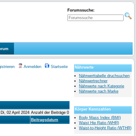
Forumssuche:
orum
strieren
Anmelden
Startseite
Nährwerte
Nährwerttabelle druchsuchen
Nährwertrechner
Nährwerte nach Kategorie
Nährwerte nach Marke
Körper Kennzahlen
 Di, 02 April 2024
Anzahl der Beiträge 0
Body Mass Index (BMI)
Beitragsdatum
Waist Hip Ratio (WHR)
Waist-to-Height Ratio (WTHR)