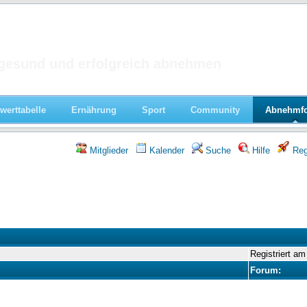
 im Forum
gesund und erfolgreich abnehmen
werttabelle
Ernährung
Sport
Community
Abnehmf
Mitglieder
Kalender
Suche
Hilfe
Regi
Registriert am
Forum: