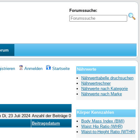
Forumssuche:
orum
strieren
Anmelden
Startseite
Nährwerte
Nährwerttabelle druchsuchen
Nährwertrechner
Nährwerte nach Kategorie
Nährwerte nach Marke
Körper Kennzahlen
m Di, 23 Juli 2024
Anzahl der Beiträge 0
Body Mass Index (BMI)
Beitragsdatum
Waist Hip Ratio (WHR)
Waist-to-Height Ratio (WTHR)