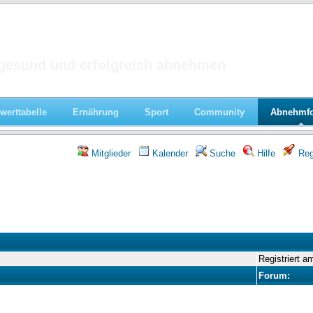
 im Forum
gesund und erfolgreich abnehmen
werttabelle
Ernährung
Sport
Community
Abnehmf
Mitglieder
Kalender
Suche
Hilfe
Regi
Registriert a
Forum: