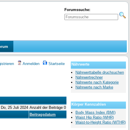
Forumssuche:
orum
strieren
Anmelden
Startseite
Nährwerte
Nährwerttabelle druchsuchen
Nährwertrechner
Nährwerte nach Kategorie
Nährwerte nach Marke
Körper Kennzahlen
 Do, 25 Juli 2024
Anzahl der Beiträge 0
Body Mass Index (BMI)
Beitragsdatum
Waist Hip Ratio (WHR)
Waist-to-Height Ratio (WTHR)