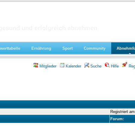
 im Forum
gesund und erfolgreich abnehmen
werttabelle
Ernährung
Sport
Community
Abnehmf
Mitglieder
Kalender
Suche
Hilfe
Regi
Registriert am
Forum: