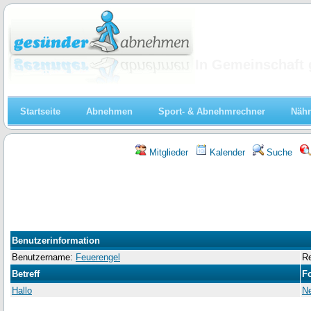
Abnehmen
In Gemeinschaft 
Startseite
Abnehmen
Sport- & Abnehmrechner
Nähr
Mitglieder
Kalender
Suche
Benutzerinformation
Benutzername:
Feuerengel
Re
Betreff
F
Hallo
Ne