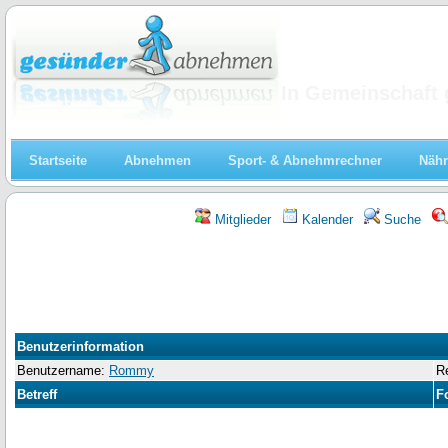
Abnehmen
In Gemeinschaft 
Startseite
Abnehmen
Sport- & Abnehmrechner
Nähr
Mitglieder
Kalender
Suche
Benutzerinformation
Benutzername:
Rommy
Re
Betreff
F