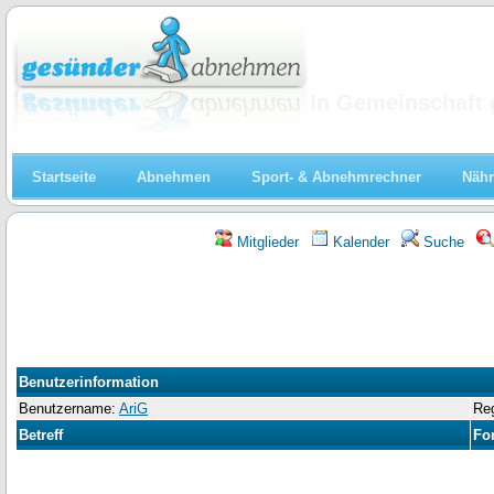
Abnehmen
In Gemeinschaft 
Startseite
Abnehmen
Sport- & Abnehmrechner
Nähr
Mitglieder
Kalender
Suche
Benutzerinformation
Benutzername:
AriG
Reg
Betreff
Fo