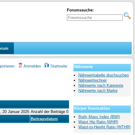
Forumssuche:
orum
strieren
Anmelden
Startseite
Nährwerte
Nährwerttabelle druchsuchen
Nährwertrechner
Nährwerte nach Kategorie
Nährwerte nach Marke
Körper Kennzahlen
o, 20 Januar 2025
Anzahl der Beiträge 0
Body Mass Index (BMI)
Beitragsdatum
Waist Hip Ratio (WHR)
Waist-to-Height Ratio (WTHR)