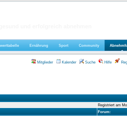
 im Forum
gesund und erfolgreich abnehmen
werttabelle
Ernährung
Sport
Community
Abnehmf
Mitglieder
Kalender
Suche
Hilfe
Regi
Registriert am M
Forum: