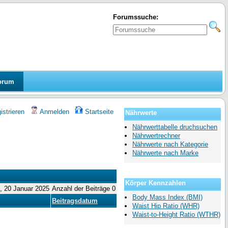
Forumssuche:
orum
strieren
Anmelden
Startseite
Nährwerte
Nährwerttabelle druchsuchen
Nährwertrechner
Nährwerte nach Kategorie
Nährwerte nach Marke
Körper Kennzahlen
o, 20 Januar 2025
Anzahl der Beiträge 0
Body Mass Index (BMI)
Beitragsdatum
Waist Hip Ratio (WHR)
Waist-to-Height Ratio (WTHR)