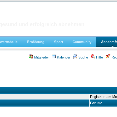
 im Forum
gesund und erfolgreich abnehmen
werttabelle
Ernährung
Sport
Community
Abnehmf
Mitglieder
Kalender
Suche
Hilfe
Regi
Registriert am M
Forum: