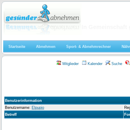
Abnehmen
In Gemeinschaft 
Startseite
Abnehmen
Sport- & Abnehmrechner
Nähr
Mitglieder
Kalender
Suche
Benutzerinformation
Benutzername:
Elpupio
Reg
Betreff
Fo