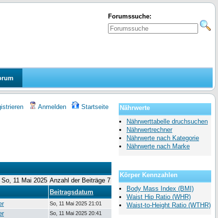
Forumssuche:
orum
strieren
Anmelden
Startseite
Nährwerte
Nährwerttabelle druchsuchen
Nährwertrechner
Nährwerte nach Kategorie
Nährwerte nach Marke
Körper Kennzahlen
m So, 11 Mai 2025
Anzahl der Beiträge 7
Body Mass Index (BMI)
Beitragsdatum
Waist Hip Ratio (WHR)
er
So, 11 Mai 2025 21:01
Waist-to-Height Ratio (WTHR)
er
So, 11 Mai 2025 20:41