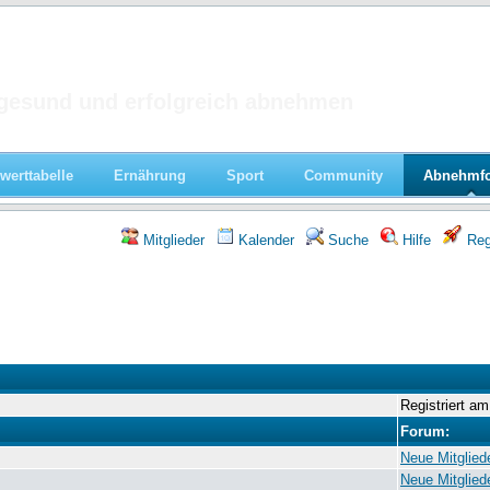
 im Forum
gesund und erfolgreich abnehmen
werttabelle
Ernährung
Sport
Community
Abnehmf
Mitglieder
Kalender
Suche
Hilfe
Regi
Registriert a
Forum:
Neue Mitglied
Neue Mitglied