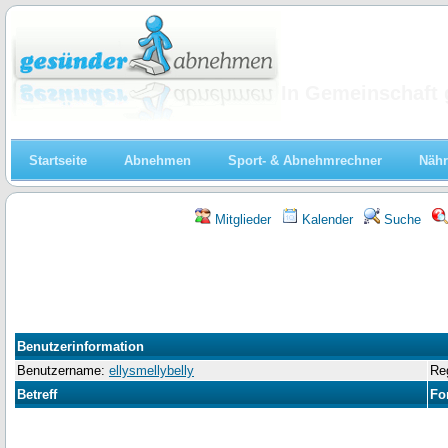
Abnehmen
In Gemeinschaft 
Startseite
Abnehmen
Sport- & Abnehmrechner
Nähr
Mitglieder
Kalender
Suche
Benutzerinformation
Benutzername:
ellysmellybelly
Reg
Betreff
Fo