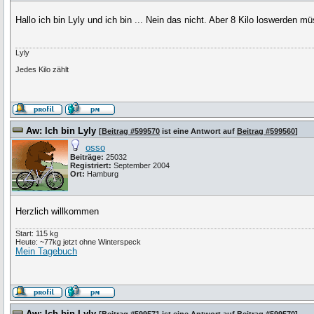
Hallo ich bin Lyly und ich bin ... Nein das nicht. Aber 8 Kilo loswerden 
Lyly
Jedes Kilo zählt
Aw: Ich bin Lyly
[
Beitrag #599570
ist eine Antwort auf
Beitrag #599560
]
osso
Beiträge:
25032
Registriert:
September 2004
Ort:
Hamburg
Herzlich willkommen
Start: 115 kg
Heute: ~77kg jetzt ohne Winterspeck
Mein Tagebuch
Aw: Ich bin Lyly