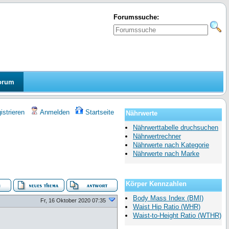
Forumssuche:
orum
strieren
Anmelden
Startseite
Nährwerte
Nährwerttabelle druchsuchen
Nährwertrechner
Nährwerte nach Kategorie
Nährwerte nach Marke
Körper Kennzahlen
Body Mass Index (BMI)
Fr, 16 Oktober 2020 07:35
Waist Hip Ratio (WHR)
Waist-to-Height Ratio (WTHR)