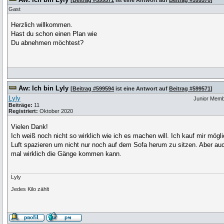
[
Beitrag #599571
ist eine Antwort auf
Beitrag #599570
]
Gast
Herzlich willkommen.
Hast du schon einen Plan wie
Du abnehmen möchtest?
Aw: Ich bin Lyly
[
Beitrag #599594
ist eine Antwort auf
Beitrag #599571
]
Lyly
Junior Mem
Beiträge:
11
Registriert:
Oktober 2020
Vielen Dank!
Ich weiß noch nicht so wirklich wie ich es machen will. Ich kauf mir mögl
Luft spazieren um nicht nur noch auf dem Sofa herum zu sitzen. Aber auc
mal wirklich die Gänge kommen kann.
Lyly
Jedes Kilo zählt