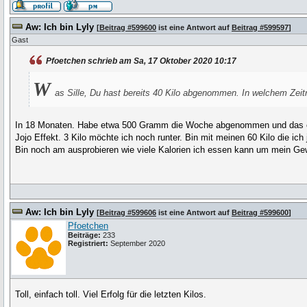
Aw: Ich bin Lyly
[
Beitrag #599600
ist eine Antwort auf
Beitrag #599597
]
Gast
Pfoetchen schrieb am Sa, 17 Oktober 2020 10:17
W
as Sille, Du hast bereits 40 Kilo abgenommen. In welchem Zeitr
In 18 Monaten. Habe etwa 500 Gramm die Woche abgenommen und das
Jojo Effekt. 3 Kilo möchte ich noch runter. Bin mit meinen 60 Kilo die ich
Bin noch am ausprobieren wie viele Kalorien ich essen kann um mein Gew
Aw: Ich bin Lyly
[
Beitrag #599606
ist eine Antwort auf
Beitrag #599600
]
Pfoetchen
Beiträge:
233
Registriert:
September 2020
Toll, einfach toll. Viel Erfolg für die letzten Kilos.