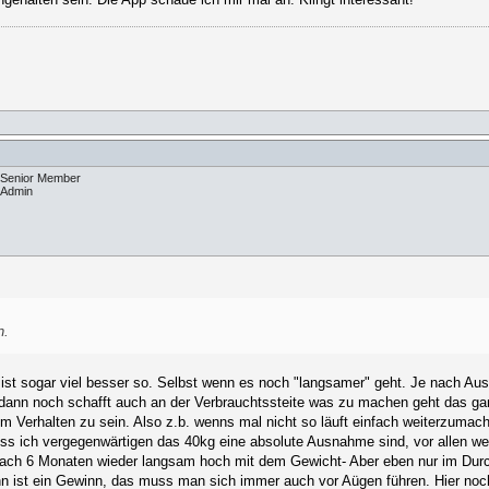
Senior Member
Admin
n.
st sogar viel besser so. Selbst wenn es noch "langsamer" geht. Je nach Aus
ann noch schafft auch an der Verbrauchtssteite was zu machen geht das ga
em Verhalten zu sein. Also z.b. wenns mal nicht so läuft einfach weiterzumac
uss ich vergegenwärtigen das 40kg eine absolute Ausnahme sind, vor allen we
nach 6 Monaten wieder langsam hoch mit dem Gewicht- Aber eben nur im Durch
n ist ein Gewinn, das muss man sich immer auch vor Aügen führen. Hier noch 