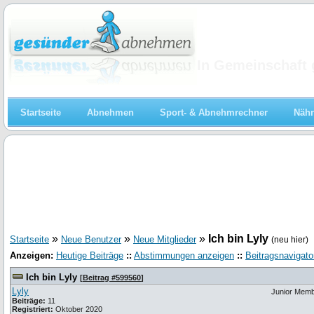
Abnehmen
In Gemeinschaft 
Startseite
Abnehmen
Sport- & Abnehmrechner
Nähr
»
»
»
Ich bin Lyly
Startseite
Neue Benutzer
Neue Mitglieder
(neu hier)
Anzeigen:
Heutige Beiträge
::
Abstimmungen anzeigen
::
Beitragsnavigato
Ich bin Lyly
[
Beitrag #599560
]
Lyly
Junior Mem
Beiträge:
11
Registriert:
Oktober 2020