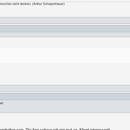
Menschen nicht denken. (Arthur Schopenhauer)
ber
gehalten sein. Die App schaue ich mir mal an. Klingt interessant!