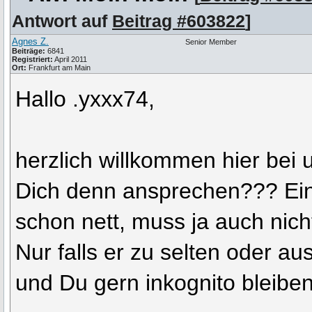
Antwort auf
Beitrag #603822
]
Agnes Z.
Senior Member
Beiträge:
6841
Registriert:
April 2011
Ort:
Frankfurt am Main
Hallo .yxxx74,
herzlich willkommen hier bei u
Dich denn ansprechen??? Ei
schon nett, muss ja auch nicht
Nur falls er zu selten oder au
und Du gern inkognito bleibe