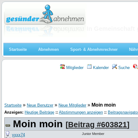
Abnehmen
In Gemeinschaft 
Startseite
Abnehmen
Sport- & Abnehmrechner
Nähr
Mitglieder
Kalender
Suche
»
»
»
Moin moin
Startseite
Neue Benutzer
Neue Mitglieder
Anzeigen:
Heutige Beiträge
::
Abstimmungen anzeigen
::
Beitragsnavigato
Moin moin
[
Beitrag #603821
]
Junior Member
yxxx74