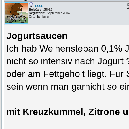
S
osso
A
Beiträge:
25032
Registriert:
September 2004
Ort:
Hamburg
Jogurtsaucen
Ich hab Weihenstepan 0,1% Jo
nicht so intensiv nach Jogurt 
oder am Fettgehölt liegt. Für 
sein wenn man garnicht so ei
mit Kreuzkümmel, Zitrone 