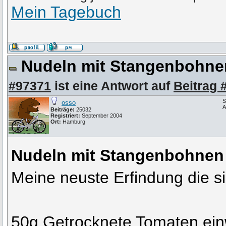
Mein Tagebuch
Nudeln mit Stangenbohne
#97371
ist eine Antwort auf
Beitrag 
S
osso
A
Beiträge:
25032
Registriert:
September 2004
Ort:
Hamburg
Nudeln mit Stangenbohnen
Meine neuste Erfindung die si
50g Getrocknete Tomaten ei