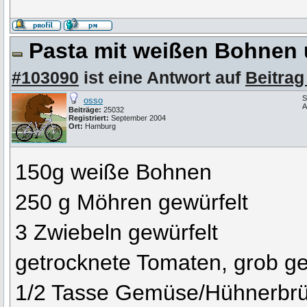
Pasta mit weißen Bohnen
#103090
ist eine Antwort auf
Beitrag
S
osso
A
Beiträge:
25032
Registriert:
September 2004
Ort:
Hamburg
150g weiße Bohnen
250 g Möhren gewürfelt
3 Zwiebeln gewürfelt
getrocknete Tomaten, grob ge
1/2 Tasse Gemüse/Hühnerbr