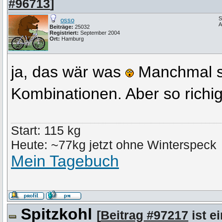
#96713
]
S
osso
A
Beiträge:
25032
Registriert:
September 2004
Ort:
Hamburg
ja, das wär was
Manchmal s
Kombinationen. Aber so richig
Start: 115 kg
Heute: ~77kg jetzt ohne Winterspeck
Mein Tagebuch
Spitzkohl
[
Beitrag #97217
ist e