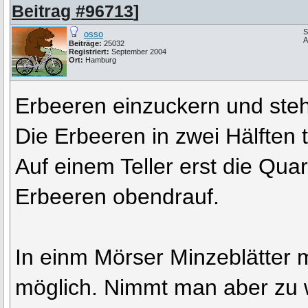
Beitrag #96713
]
S
osso
A
Beiträge:
25032
Registriert:
September 2004
Ort:
Hamburg
Erbeeren einzuckern und stehn
Die Erbeeren in zwei Hälften t
Auf einem Teller erst die Qu
Erbeeren obendrauf.
In einm Mörser Minzeblätter 
möglich. Nimmt man aber zu 