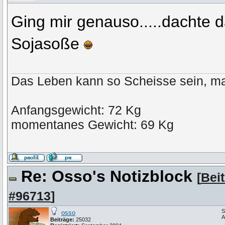
Ging mir genauso.....dachte 
Sojasoße
Das Leben kann so Scheisse sein, ma
Anfangsgewicht: 72 Kg
momentanes Gewicht: 69 Kg
Re: Osso's Notizblock
[
Bei
#96713
]
S
osso
A
Beiträge:
25032