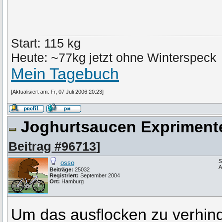
Start: 115 kg
Heute: ~77kg jetzt ohne Winterspeck
Mein Tagebuch
[Aktualisiert am: Fr, 07 Juli 2006 20:23]
Joghurtsaucen Expriment
Beitrag #96713
]
S
osso
A
Beiträge:
25032
Registriert:
September 2004
Ort:
Hamburg
Um das ausflocken zu verhind