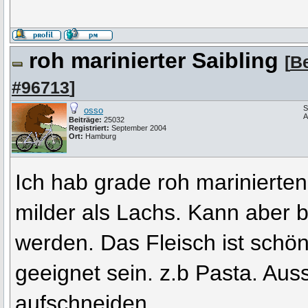
roh marinierter Saibling
[
Be
#96713
]
S
osso
A
Beiträge:
25032
Registriert:
September 2004
Ort:
Hamburg
Ich hab grade roh marinierte
milder als Lachs. Kann aber 
werden. Das Fleisch ist schön
geeignet sein. z.b Pasta. Aus
aufschneiden.