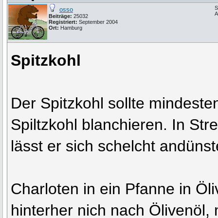
S
osso
A
Beiträge:
25032
Registriert:
September 2004
Ort:
Hamburg
Spitzkohl
Der Spitzkohl sollte mindeste
Spiltzkohl blanchieren. In Str
lässt er sich schelcht andünst
Charloten in ein Pfanne in Öl
hinterher nich nach Ölivenöl