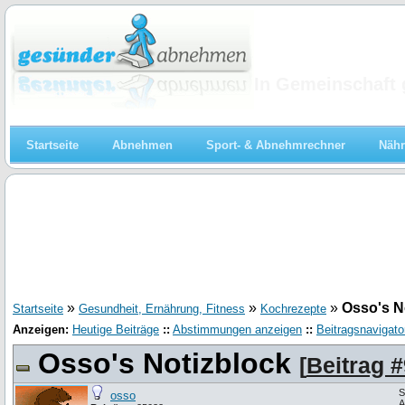
Abnehmen
In Gemeinschaft 
Startseite
Abnehmen
Sport- & Abnehmrechner
Nähr
»
»
»
Osso's N
Startseite
Gesundheit, Ernährung, Fitness
Kochrezepte
Anzeigen:
Heutige Beiträge
::
Abstimmungen anzeigen
::
Beitragsnavigato
Osso's Notizblock
[
Beitrag 
S
osso
A