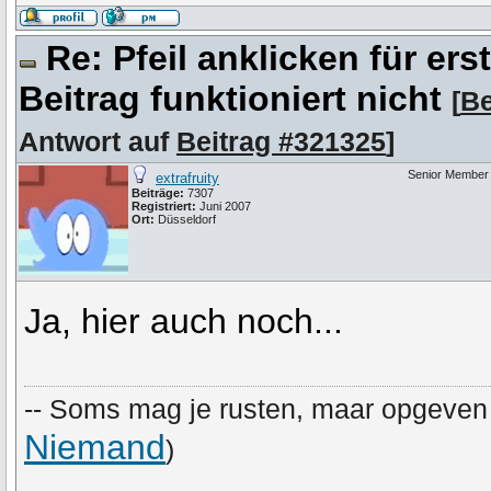
Re: Pfeil anklicken für er
Beitrag funktioniert nicht
[
Be
Antwort auf
Beitrag #321325
]
Senior Member
extrafruity
Beiträge:
7307
Registriert:
Juni 2007
Ort:
Düsseldorf
Ja, hier auch noch...
-- Soms mag je rusten, maar opgeven n
Niemand
)