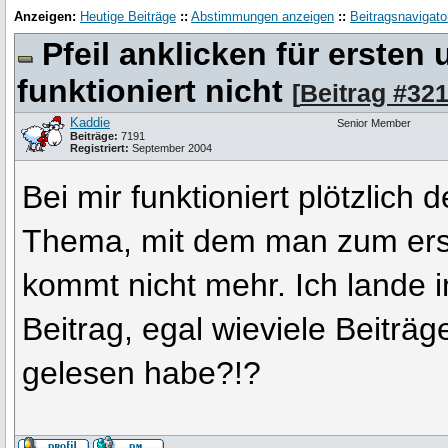
Anzeigen:
Heutige Beiträge
::
Abstimmungen anzeigen
::
Beitragsnavigato
Pfeil anklicken für ersten
funktioniert nicht
[
Beitrag #32
Kaddie
Senior Member
Beiträge:
7191
Registriert:
September 2004
Bei mir funktioniert plötzlich
Thema, mit dem man zum ers
kommt nicht mehr. Ich lande
Beitrag, egal wieviele Beiträg
gelesen habe?!?