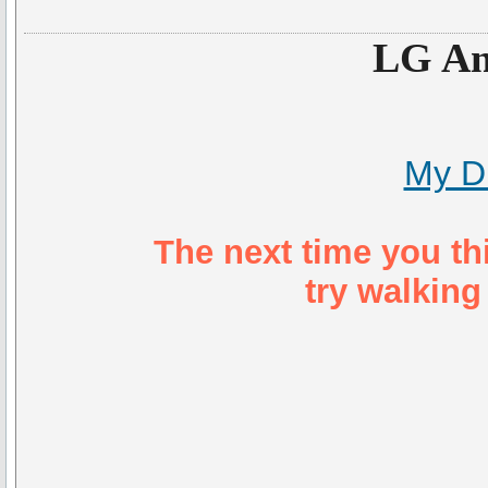
LG An
My D
The next time you th
try walking