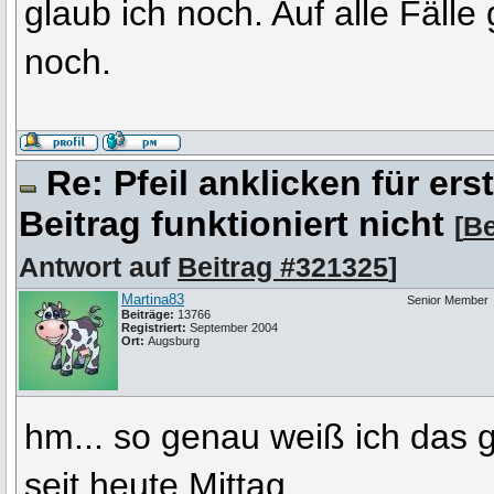
glaub ich noch. Auf alle Fäll
noch.
Re: Pfeil anklicken für er
Beitrag funktioniert nicht
[
Be
Antwort auf
Beitrag #321325
]
Martina83
Senior Member
Beiträge:
13766
Registriert:
September 2004
Ort:
Augsburg
hm... so genau weiß ich das ga
seit heute Mittag....