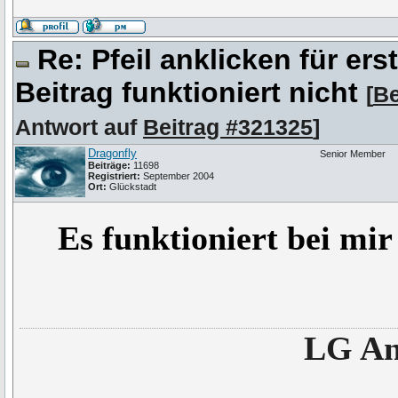
Re: Pfeil anklicken für er
Beitrag funktioniert nicht
[
Be
Antwort auf
Beitrag #321325
]
Dragonfly
Senior Member
Beiträge:
11698
Registriert:
September 2004
Ort:
Glückstadt
Es funktioniert bei mi
LG An