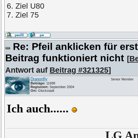
6. Ziel U80
7. Ziel 75
Re: Pfeil anklicken für er
Beitrag funktioniert nicht
[
Be
Antwort auf
Beitrag #321325
]
Dragonfly
Senior Member
Beiträge:
11698
Registriert:
September 2004
Ort:
Glückstadt
Ich auch......
LG An