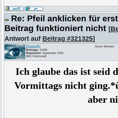
Re: Pfeil anklicken für er
Beitrag funktioniert nicht
[
Be
Antwort auf
Beitrag #321325
]
Dragonfly
Senior Member
Beiträge:
11698
Registriert:
September 2004
Ort:
Glückstadt
Ich glaube das ist sei
Vormittags nicht ging.*
aber n