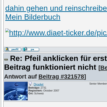
dahin gehen und reinschreib
Mein Bilderbuch
Re: Pfeil anklicken für er
Beitrag funktioniert nicht
[
Be
Antwort auf
Beitrag #321578
]
Senior Member
Droplet
Beiträge:
2731
Registriert:
Oktober 2007
Ort:
Schweiz