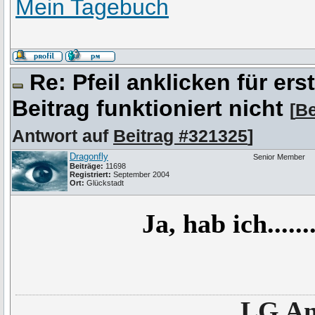
Mein Tagebuch
Re: Pfeil anklicken für er
Beitrag funktioniert nicht
[
Be
Antwort auf
Beitrag #321325
]
Dragonfly
Senior Member
Beiträge:
11698
Registriert:
September 2004
Ort:
Glückstadt
Ja, hab ich.....
LG An