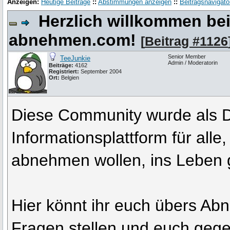
Anzeigen:
Heutige Beiträge
::
Abstimmungen anzeigen
::
Beitragsnavigato
Herzlich willkommen be
abnehmen.com!
[
Beitrag #1126
Senior Member
TeeJunkie
Admin / Moderatorin
Beiträge:
4162
Registriert:
September 2004
Ort:
Belgien
Diese Community wurde als D
Informationsplattform für alle
abnehmen wollen, ins Leben 
Hier könnt ihr euch übers A
Fragen stellen und euch gegen