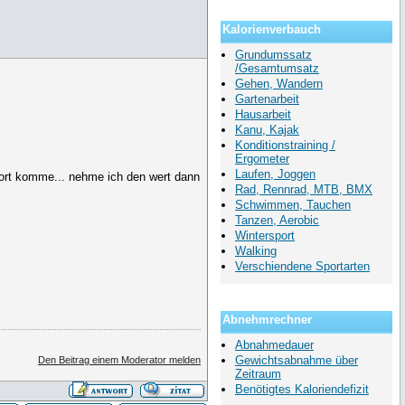
Kalorienverbauch
Grundumssatz
/Gesamtumsatz
Gehen, Wandern
Gartenarbeit
Hausarbeit
Kanu, Kajak
Konditionstraining /
Ergometer
Laufen, Joggen
sport komme... nehme ich den wert dann
Rad, Rennrad, MTB, BMX
Schwimmen, Tauchen
Tanzen, Aerobic
Wintersport
Walking
Verschiendene Sportarten
Abnehmrechner
Abnahmedauer
Gewichtsabnahme über
Den Beitrag einem Moderator melden
Zeitraum
Benötigtes Kaloriendefizit