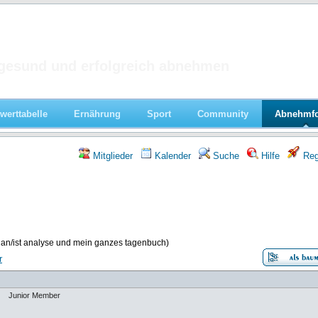
 im Forum
gesund und erfolgreich abnehmen
werttabelle
Ernährung
Sport
Community
Abnehmf
Mitglieder
Kalender
Suche
Hilfe
Regi
lan/ist analyse und mein ganzes tagenbuch)
r
Junior Member