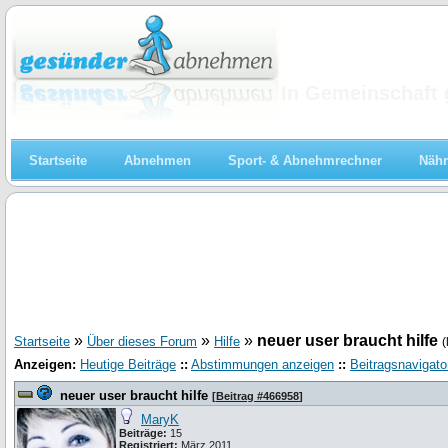
Abnehmen
In Gemeinschaft 
Startseite
Abnehmen
Sport- & Abnehmrechner
Nähr
»
»
»
neuer user braucht hilfe
Startseite
Über dieses Forum
Hilfe
(
Anzeigen:
Heutige Beiträge
::
Abstimmungen anzeigen
::
Beitragsnavigato
neuer user braucht hilfe
[
Beitrag #466958
]
MaryK
Beiträge:
15
Registriert:
März 2011