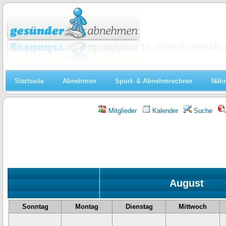
Abnehmen
In Gemeinschaft 
Startseite
Abnehmen
Sport- & Abnehmrechner
Nähr
Mitglieder
Kalender
Suche
August
«
2026
Sonntag
Montag
Dienstag
Mittwoch