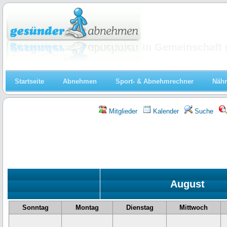
Abnehmen
In Gemeinschaft 
Startseite
Abnehmen
Sport- & Abnehmrechner
Nähr
Mitglieder
Kalender
Suche
August
«
2026
Sonntag
Montag
Dienstag
Mittwoch