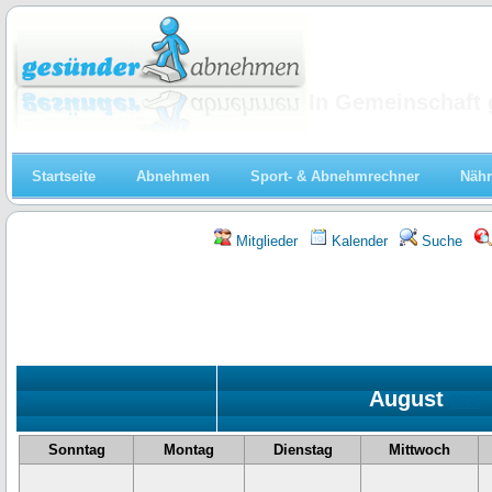
Abnehmen
In Gemeinschaft 
Startseite
Abnehmen
Sport- & Abnehmrechner
Nähr
Mitglieder
Kalender
Suche
August
«
2026
Sonntag
Montag
Dienstag
Mittwoch