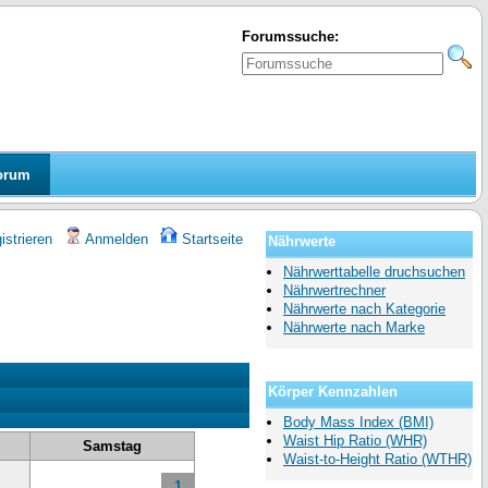
Forumssuche:
orum
strieren
Anmelden
Startseite
Nährwerte
Nährwerttabelle druchsuchen
Nährwertrechner
Nährwerte nach Kategorie
Nährwerte nach Marke
Körper Kennzahlen
»
Body Mass Index (BMI)
Waist Hip Ratio (WHR)
Samstag
Waist-to-Height Ratio (WTHR)
1