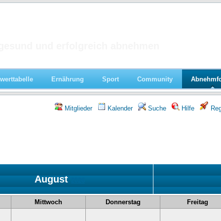
 im Forum
gesund und erfolgreich abnehmen
werttabelle
Ernährung
Sport
Community
Abnehmf
Mitglieder
Kalender
Suche
Hilfe
Regi
August
2026
Mittwoch
Donnerstag
Freitag