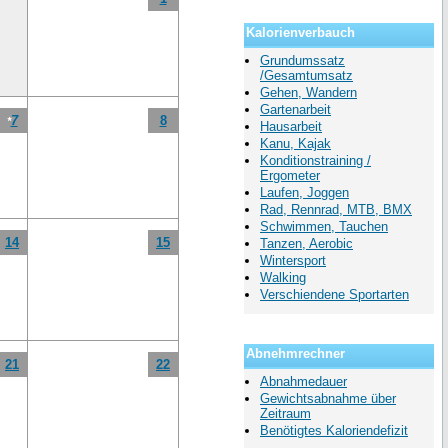
Kalorienverbauch
Grundumssatz
/Gesamtumsatz
Gehen, Wandern
Gartenarbeit
7
8
*
Hausarbeit
Kanu, Kajak
Konditionstraining /
Ergometer
Laufen, Joggen
Rad, Rennrad, MTB, BMX
Schwimmen, Tauchen
14
15
Tanzen, Aerobic
Wintersport
Walking
Verschiendene Sportarten
Abnehmrechner
21
22
Abnahmedauer
Gewichtsabnahme über
Zeitraum
Benötigtes Kaloriendefizit