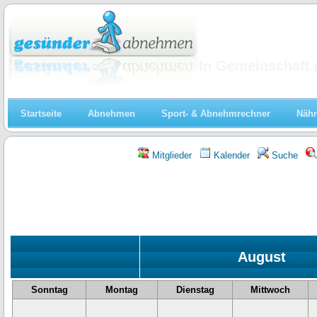
Abnehmen
In Gemeinschaft 
Startseite
Abnehmen
Sport- & Abnehmrechner
Nähr
Mitglieder
Kalender
Suche
August
«
2026
Sonntag
Montag
Dienstag
Mittwoch