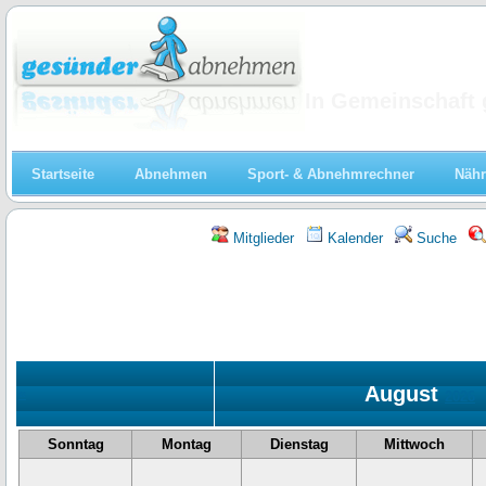
Abnehmen
In Gemeinschaft 
Startseite
Abnehmen
Sport- & Abnehmrechner
Nähr
Mitglieder
Kalender
Suche
August
«
2026
Sonntag
Montag
Dienstag
Mittwoch