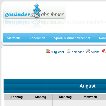
Abnehmen
In Gemeinschaft 
Startseite
Abnehmen
Sport- & Abnehmrechner
Nähr
Mitglieder
Kalender
Suche
August
«
2026
Sonntag
Montag
Dienstag
Mittwoch